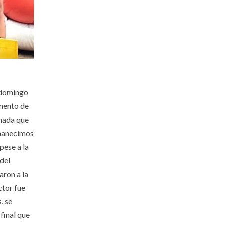
l domingo
amento de
rnada que
amanecimos
pese a la
 del
aron a la
ctor fue
, se
final que