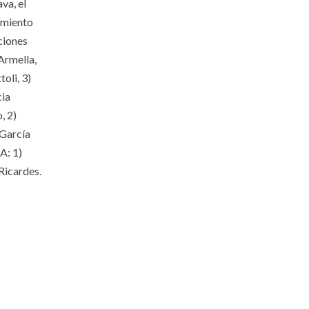
va, el
cimiento
ciones
Armella,
oli, 3)
cia
, 2)
 García
A: 1)
Ricardes.