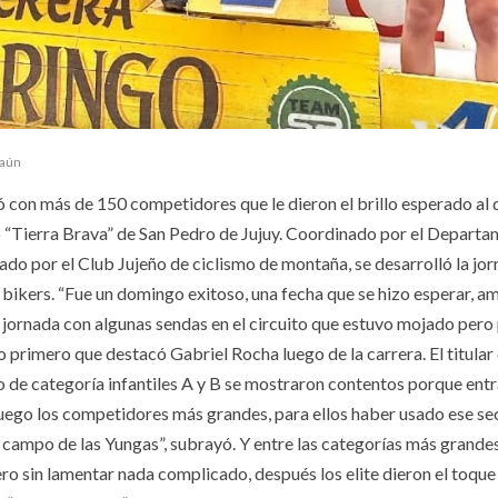
 aún
ó con más de 150 competidores que le dieron el brillo esperado a
to “Tierra Brava” de San Pedro de Jujuy. Coordinado por el Depart
ado por el Club Jujeño de ciclismo de montaña, se desarrolló la jo
os bikers. “Fue un domingo exitoso, una fecha que se hizo esperar, 
la jornada con algunas sendas en el circuito que estuvo mojado pero 
o primero que destacó Gabriel Rocha luego de la carrera. El titular
de categoría infantiles A y B se mostraron contentos porque entr
 luego los competidores más grandes, para ellos haber usado ese se
 campo de las Yungas”, subrayó. Y entre las categorías más grandes
o sin lamentar nada complicado, después los elite dieron el toque 