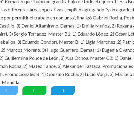
on”. Remarcó que “hubo un gran trabajo de todo el equipo Tierra Bra
 las diferentes áreas operativas”, explicó agregando “y un agrade
 por permitir el trabajo en conjunto”, finalizó Gabriel Rocha. Posi
 Castillo, 3) Daniel Altamirano. Damas: 1) Emilia Muñoz, 2) Roxana 
irri, 3) Sergio Terradez. Master B1: 1) Eduardo López, 2) César Létt
ballos, 3) Eduardo Condorí. Master B: 1) Ligia Martínez, 2) Patri
s, 2) Marcos Moreno, 3) Hugo Guerrero. Damas: 1) Eugenia Ovando
) Guillermina Ponce de León, 3) Ana Ochoa. Master C2: 1) Daniel
ermán Rocha, 2) Mateo Talice, 3) Alexander Tastaca. Promocionales 
ch. Promocionales B: 1) Gonzalo Rocha, 2) Lucio Vorja, 3) Marcelo 
ar Miranda.