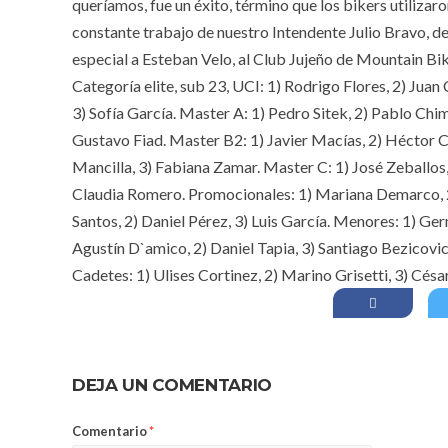
queríamos, fue un éxito, término que los bikers utilizar
constante trabajo de nuestro Intendente Julio Bravo, de
especial a Esteban Velo, al Club Jujeño de Mountain Bike
Categoría elite, sub 23, UCI: 1) Rodrigo Flores, 2) Juan
3) Sofía García. Master A: 1) Pedro Sitek, 2) Pablo Chim
Gustavo Fiad. Master B2: 1) Javier Macías, 2) Héctor Ce
Mancilla, 3) Fabiana Zamar. Master C: 1) José Zeballo
Claudia Romero. Promocionales: 1) Mariana Demarco, 2
Santos, 2) Daniel Pérez, 3) Luis García. Menores: 1) G
Agustín D`amico, 2) Daniel Tapia, 3) Santiago Bezicovi
Cadetes: 1) Ulises Cortinez, 2) Marino Grisetti, 3) Cés
DEJA UN COMENTARIO
Comentario
*