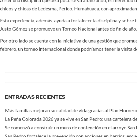
Al ser una disciplina que de a poco se va afianzando, es merecido 
chicos y chicas de Ledesma, Perico, Humahuaca, con aproximadame
Esta experiencia, además, ayuda a fortalecer la disciplina y sobre 
Justo Gómez se promueve un Torneo Nacional antes de fin de año, 
Por otro lado se cuenta con la iniciativa de una gestión que promue
febrero, un torneo internacional donde podríamos tener la visita de
ENTRADAS RECIENTES
Más familias mejoran su calidad de vida gracias al Plan Horner
La Peña Colorada 2026 ya se vive en San Pedro: una cartelera de 
Se comenzó a construir un muro de contención en el arroyo San
San Pedro fortalece la prevención con acciones en barrios, escue