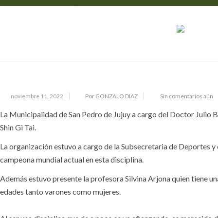
03888 - 426400
info@sanpedrodejujuy.gob.ar
EXITOSO PROVINCIAL DE KARATE
M
noviembre 11, 2022
Por GONZALO DIAZ
Sin comentarios aún
La Municipalidad de San Pedro de Jujuy a cargo del Doctor Julio Bra
Shin Gi Tai.
La organización estuvo a cargo de la Subsecretaria de Deportes y c
campeona mundial actual en esta disciplina.
Además estuvo presente la profesora Silvina Arjona quien tiene una e
edades tanto varones como mujeres.