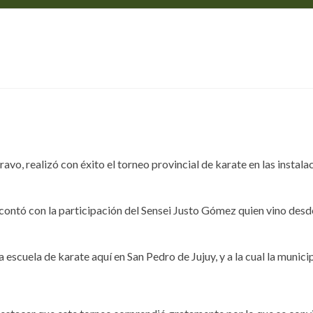
UNICIPIO
103 DIGITAL
TURISMO
SERVICIOS
vo, realizó con éxito el torneo provincial de karate en las instala
ontó con la participación del Sensei Justo Gómez quien vino desde 
scuela de karate aquí en San Pedro de Jujuy, y a la cual la municipa