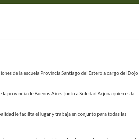
LICITACIONES
Home
NOTICIAS
NOTICIAS
DEPORTES
Exitoso provincial de karate
CONTACTO
ciones de la escuela Provincia Santiago del Estero a cargo del Dojo
la provincia de Buenos Aires, junto a Soledad Arjona quien es la
lidad le facilita el lugar y trabaja en conjunto para todas las