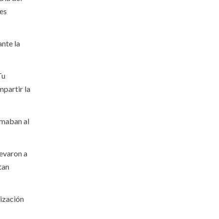
tes
ante la
Tu
mpartir la
sumaban al
levaron a
tan
lización