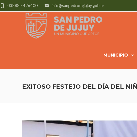
03888 - 426400
info@sanpedrodejujuy.gob.ar
MUNICIPIO
EXITOSO FESTEJO DEL DÍA DEL N