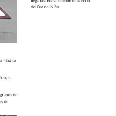
llega una nueva edición de la Feria
del Día del Niño
unidad se
rio, la
 grupos de
as de