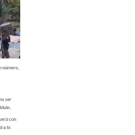
un número,
mo ser
lduin.
 será con
d a lo