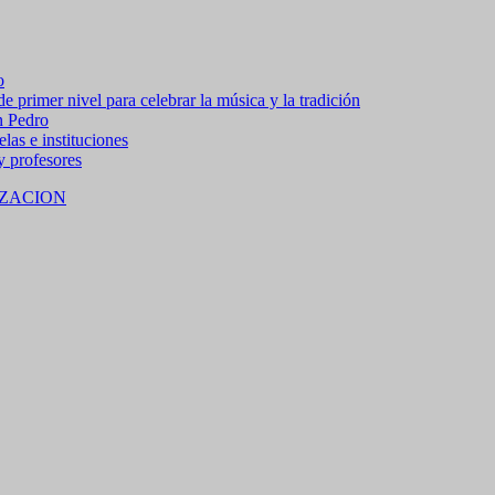
o
 primer nivel para celebrar la música y la tradición
n Pedro
las e instituciones
 y profesores
ZACION
 15% de descuento en bebidas en grupos de 4 personas e
no residentes locales).