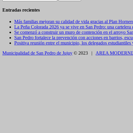
Entradas recientes
Más familias mejoran su calidad de vida gracias al Plan Horner
La Peña Colorada 2026 ya se vive en San Pedro: una cartelera de
Se comenzó a construir un muro de contención en el arroyo Sa
San Pedro fortalece la prevención con acciones en barrios, escue
Positiva reunión entre el municipio, los delegados estudiantiles
Municipalidad de San Pedro de Jujuy
© 2023 |
AREA MODERNI
CLOSE THIS MODULE
BROOKLYN
DIR: FORMOSA 246
Presentando el voucher de Tierra Brava accedes a un
CLOSE THIS MODULE
Como utilizarlo
¿COMO PAGAR EL ESTACIONAMIENTO?