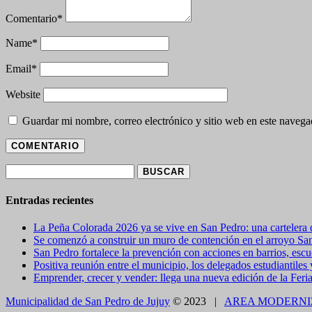
Comentario
*
Name
*
Email
*
Website
Guardar mi nombre, correo electrónico y sitio web en este naveg
Buscar:
Entradas recientes
La Peña Colorada 2026 ya se vive en San Pedro: una cartelera de
Se comenzó a construir un muro de contención en el arroyo Sa
San Pedro fortalece la prevención con acciones en barrios, escue
Positiva reunión entre el municipio, los delegados estudiantiles
Emprender, crecer y vender: llega una nueva edición de la Feri
Municipalidad de San Pedro de Jujuy
© 2023 |
AREA MODERNI