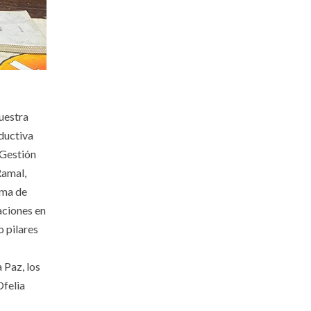
uestra
oductiva
 Gestión
Ramal,
lma de
aciones en
o pilares
 Paz, los
Ofelia