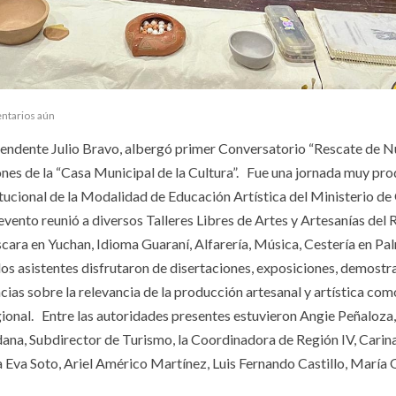
ntarios aún
ntendente Julio Bravo, albergó primer Conversatorio “Rescate de N
iones de la “Casa Municipal de la Cultura”. Fue una jornada muy pr
ucional de la Modalidad de Educación Artística del Ministerio de
vento reunió a diversos Talleres Libres de Artes y Artesanías del 
ara en Yuchan, Idioma Guaraní, Alfarería, Música, Cestería en Pa
los asistentes disfrutaron de disertaciones, exposiciones, demostr
ias sobre la relevancia de la producción artesanal y artística com
ional. Entre las autoridades presentes estuvieron Angie Peñaloza,
ana, Subdirector de Turismo, la Coordinadora de Región IV, Carina
 Eva Soto, Ariel Américo Martínez, Luis Fernando Castillo, María 