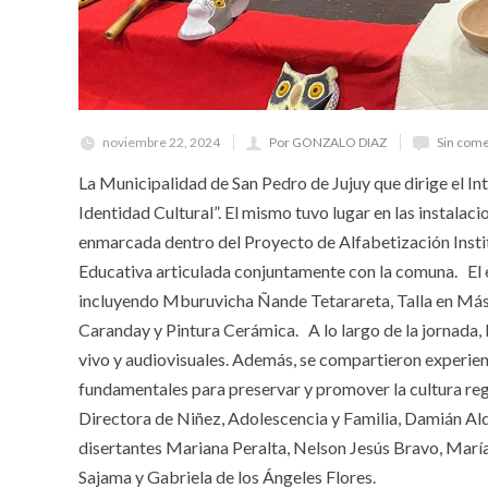
noviembre 22, 2024
Por GONZALO DIAZ
Sin come
La Municipalidad de San Pedro de Jujuy que dirige el I
Identidad Cultural”. El mismo tuvo lugar en las instalac
enmarcada dentro del Proyecto de Alfabetización Instit
Educativa articulada conjuntamente con la comuna. El e
incluyendo Mburuvicha Ñande Tetarareta, Talla en Másc
Caranday y Pintura Cerámica. A lo largo de la jornada, 
vivo y audiovisuales. Además, se compartieron experienc
fundamentales para preservar y promover la cultura reg
Directora de Niñez, Adolescencia y Familia, Damián Ald
disertantes Mariana Peralta, Nelson Jesús Bravo, María
Sajama y Gabriela de los Ángeles Flores.