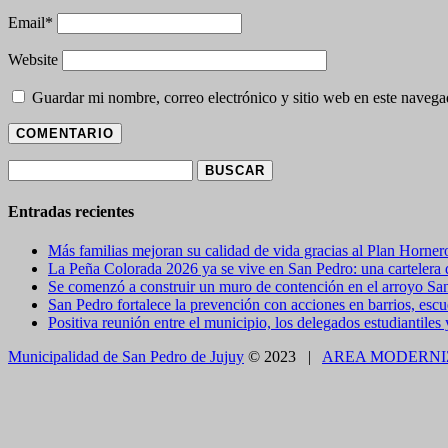
Email
*
Website
Guardar mi nombre, correo electrónico y sitio web en este naveg
Buscar:
Entradas recientes
Más familias mejoran su calidad de vida gracias al Plan Horner
La Peña Colorada 2026 ya se vive en San Pedro: una cartelera de
Se comenzó a construir un muro de contención en el arroyo Sa
San Pedro fortalece la prevención con acciones en barrios, escue
Positiva reunión entre el municipio, los delegados estudiantiles
Municipalidad de San Pedro de Jujuy
© 2023 |
AREA MODERNI
CLOSE THIS MODULE
BROOKLYN
DIR: FORMOSA 246