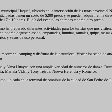
 municipal “Jaque”, ubicado en la intersección de las rutas provincial 
nticipadas tienen un costo de $200 pesos y se pueden adquirir en la dir
e 17 a 19 horas. El día del evento las entradas tendrán otro precio.
smo ha preparado diferentes actividades para los turistas que nos visiten.
ién podrán degustar, asado, empanadas, humitas, tamales, quipe, mesas 
rtos y vasos de uso personal.
e recorrer el camping y disfrutar de la naturaleza. Visitar los stand de ar
os.
na y Alma Huayna con una amplia variedad de números de danza. Dura
ada, Mariela Vidal y Tony Tejada, Nueva Herencia y Romeros.
ismo, ubicada en la terminal de ómnibus de la ciudad de San Pedro de J