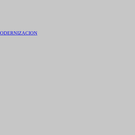
ODERNIZACION
 15% de descuento en bebidas en grupos de 4 personas e
no residentes locales).
M SAN PEDRO DE JUJUY.