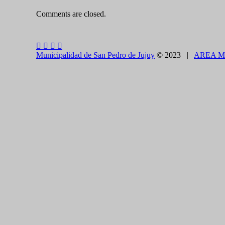
Comments are closed.
Municipalidad de San Pedro de Jujuy
© 2023 |
AREA M
CLOSE THIS MODULE
BROOKLYN
DIR: FORMOSA 246
Presentando el voucher de Tierra Brava accedes a un
CLOSE THIS MODULE
Como utilizarlo
¿COMO PAGAR EL ESTACIONAMIENTO?
1.CON TELÉFONO CELULAR - APP
Descargue en forma gratuita e instale en su celular la
App SE