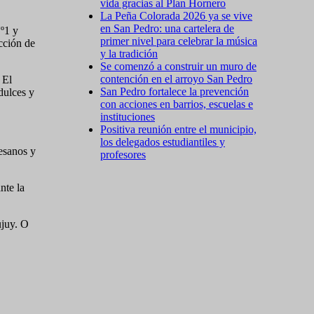
vida gracias al Plan Hornero
La Peña Colorada 2026 ya se vive
en San Pedro: una cartelera de
Nº1 y
primer nivel para celebrar la música
ección de
y la tradición
Se comenzó a construir un muro de
contención en el arroyo San Pedro
 El
San Pedro fortalece la prevención
dulces y
con acciones en barrios, escuelas e
instituciones
Positiva reunión entre el municipio,
los delegados estudiantiles y
tesanos y
profesores
nte la
ujuy. O