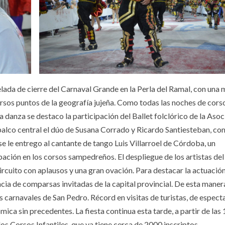
lada de cierre del Carnaval Grande en la Perla del Ramal, con una 
ersos puntos de la geografía jujeña. Como todas las noches de cors
a danza se destaco la participación del Ballet folclórico de la Aso
palco central el dúo de Susana Corrado y Ricardo Santiesteban, co
e le entrego al cantante de tango Luis Villarroel de Córdoba, un
ación en los corsos sampedreños. El despliegue de los artistas del
circuito con aplausos y una gran ovación. Para destacar la actuación
ia de comparsas invitadas de la capital provincial. De esta maner
s carnavales de San Pedro. Récord en visitas de turistas, de espec
ica sin precedentes. La fiesta continua esta tarde, a partir de las 
 los Corsos Infantiles, que ya tiene cerca de 2000 inscriptos.