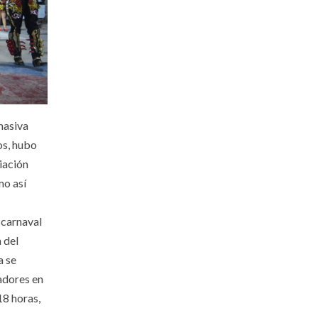
masiva
os, hubo
ciación
mo así
 carnaval
 del
a se
tadores en
18 horas,