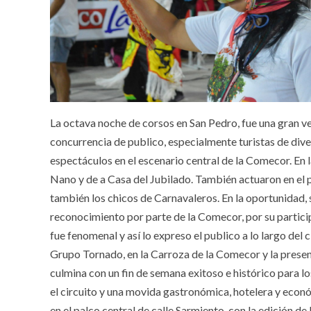
La octava noche de corsos en San Pedro, fue una gran ve
concurrencia de publico, especialmente turistas de div
espectáculos en el escenario central de la Comecor. En l
Nano y de a Casa del Jubilado. También actuaron en el 
también los chicos de Carnavaleros. En la oportunidad, s
reconocimiento por parte de la Comecor, por su particip
fue fenomenal y así lo expreso el publico a lo largo del 
Grupo Tornado, en la Carroza de la Comecor y la presenc
culmina con un fin de semana exitoso e histórico para lo
el circuito y una movida gastronómica, hotelera y económ
en el palco central de calle Sarmiento, con la edición de