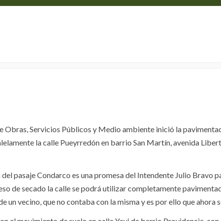
FRENTES DE
UNICIPIO
103 DIGITAL
TURISMO
Home
NOTICIAS
SERVICIOS
OBRAS Y SE
 de Obras, Servicios Públicos y Medio ambiente inició la paviment
lelamente la calle Pueyrredón en barrio San Martín, avenida Liber
del pasaje Condarco es una promesa del Intendente Julio Bravo par
eso de secado la calle se podrá utilizar completamente pavimentada.
 de un vecino, que no contaba con la misma y es por ello que ahora
 el movimiento de suelo en calle Yavi de barrio Providencia, con l