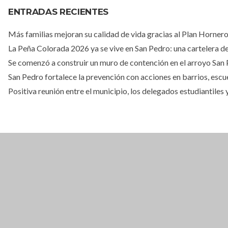
ENTRADAS RECIENTES
Más familias mejoran su calidad de vida gracias al Plan Horner
La Peña Colorada 2026 ya se vive en San Pedro: una cartelera de 
Se comenzó a construir un muro de contención en el arroyo San
San Pedro fortalece la prevención con acciones en barrios, escue
Positiva reunión entre el municipio, los delegados estudiantiles
CLOSE THIS MODULE
BROOKLYN
DIR: FORMOSA 246
PRESENTANDO EL VOUCHER DE TIERRA B
EN ADELANTE. (EL DES