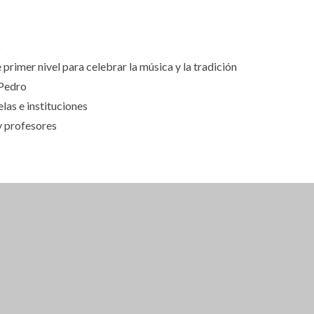
o
primer nivel para celebrar la música y la tradición
 Pedro
las e instituciones
 y profesores
RAVA ACCEDES A UN 15% DE DESCUENTO
CUENTO SE ADHIERE SOLO A TURISTAS NO