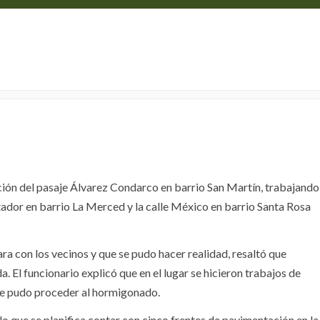
RVICIOS PUBLICOS
LICITACIONES
En San Pedro se trabaja en cuatro frentes de pavimentación
NOTICIAS
CONTACTO
ación del pasaje Álvarez Condarco en barrio San Martín, trabajando
tador en barrio La Merced y la calle México en barrio Santa Rosa
a con los vecinos y que se pudo hacer realidad, resaltó que
 El funcionario explicó que en el lugar se hicieron trabajos de
 se pudo proceder al hormigonado.
o que se planifica contar con cinco frentes de pavimentación en la