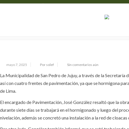
03888 - 426400
info@sanpedrodejujuy.gob.ar
EN SAN PEDRO SE TRABAJA EN CUATRO 
M
PAVIMENTACIÓN
mayo 7, 2025
Por solef
Sin comentarios aún
La Municipalidad de San Pedro de Jujuy, a través de la Secretaría
así con cuatro frentes de pavimentación, ya que se hormigona para
de Lima.
El encargado de Pavimentación, José González resaltó que la obra 
durante siete días se trabajará en el hormigonado y luego del proc
nivelación, además se concretó una instalación a la red de cloacas
Por otro lado, González también informó que se está trabajando con