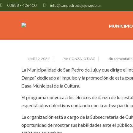
03888 - 426400
info@sanpedrodejujuy.gob.ar
EN MARCHA EL PROGRAMA ANUAL
MUNICIPIO
abril 29, 2024
Por GONZALO DIAZ
Sin comentario
La Municipalidad de San Pedro de Jujuy que dirige el I
Danza”, dedicado al impulso y la promoción de esta expres
Casa Municipal de la Cultura.
El programa convoca a los elencos de danza de los esta
espectáculos colectivos contando con la activa particip
La organización está a cargo de la Subsecretaría de Cul
oportunidad de mostrar sus habilidades ante el público
artísticas colectivas.