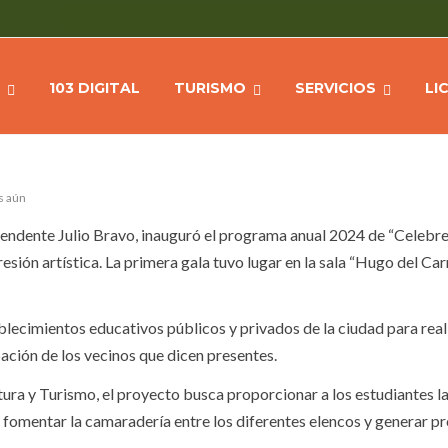
 “CELEBRAMOS LA DANZA”
Home
103 DIGITAL
TURISMO
SERVICIOS
LI
s aún
ntendente Julio Bravo, inauguró el programa anual 2024 de “Celebr
ión artística. La primera gala tuvo lugar en la sala “Hugo del Carr
blecimientos educativos públicos y privados de la ciudad para real
ación de los vecinos que dicen presentes.
tura y Turismo, el proyecto busca proporcionar a los estudiantes l
, fomentar la camaradería entre los diferentes elencos y generar p