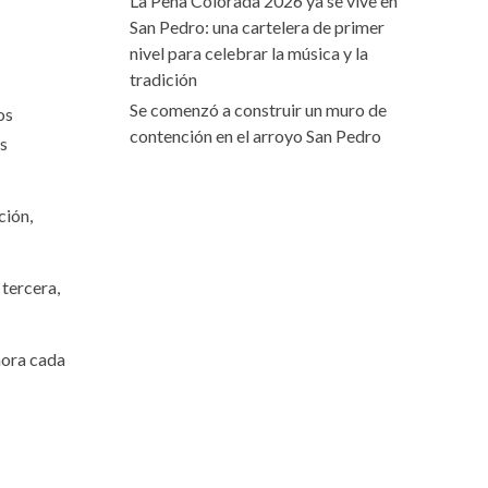
La Peña Colorada 2026 ya se vive en
San Pedro: una cartelera de primer
nivel para celebrar la música y la
tradición
Se comenzó a construir un muro de
os
contención en el arroyo San Pedro
os
ción,
 tercera,
mora cada