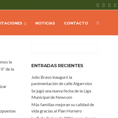
NOTICIAS
En marcha el programa anual “Celebramos la Danza”
CITACIONES
NOTICIAS
CONTACTO
emos la
ENTRADAS RECIENTES
il” de la
Julio Bravo inauguró la
pavimentación de calle Algarrobo
izar
Se jugó una nueva fecha de la Liga
Municipal de Newcom
a
Más familias mejoran su calidad de
ropuestas
vida gracias al Plan Hornero