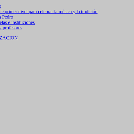
o
 primer nivel para celebrar la música y la tradición
n Pedro
las e instituciones
 y profesores
ZACION
 15% de descuento en bebidas en grupos de 4 personas e
no residentes locales).
M SAN PEDRO DE JUJUY.