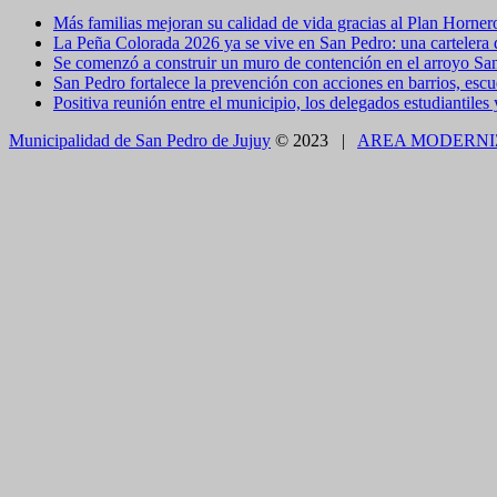
Más familias mejoran su calidad de vida gracias al Plan Horner
La Peña Colorada 2026 ya se vive en San Pedro: una cartelera de
Se comenzó a construir un muro de contención en el arroyo Sa
San Pedro fortalece la prevención con acciones en barrios, escue
Positiva reunión entre el municipio, los delegados estudiantiles
Municipalidad de San Pedro de Jujuy
© 2023 |
AREA MODERNI
CLOSE THIS MODULE
BROOKLYN
DIR: FORMOSA 246
Presentando el voucher de Tierra Brava accedes a un
CLOSE THIS MODULE
Como utilizarlo
¿COMO PAGAR EL ESTACIONAMIENTO?
1.CON TELÉFONO CELULAR - APP
Descargue en forma gratuita e instale en su celular la
App SE