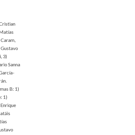
Cristian
-Matías
o Caram,
- Gustavo
, 3)
ario Sanna
García-
rán.
amas B: 1)
: 1)
 Enrique
atáis
tías
Gustavo