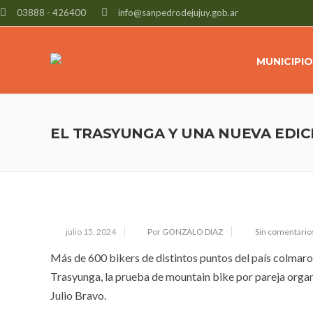
03888 - 426400
info@sanpedrodejujuy.gob.ar
MUNICIPIO
EL TRASYUNGA Y UNA NUEVA EDI
julio 15, 2024
Por GONZALO DIAZ
Sin comentario
Más de 600 bikers de distintos puntos del país colmaron 
Trasyunga, la prueba de mountain bike por pareja organ
Julio Bravo.