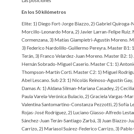
Las posiciones
En los 50 kilómetros
Elite: 1) Diego Fort-Jorge Biazzo, 2) Gabriel Quiroga-N
Morcillo-Leonardo Mora, 2) Javier Larran-Felipe Ruiz.
Cormenzana, 3) Matías Giampietri-Agustín Moreno. Mas
3) Federico Nardolillo-Guillermo Pereyra. Master B1:
Terán, 3) Franco Velardez-Juan Moreno. Master B2: 1) 
Hernán Sobrado-Miguel Caserio. Master C1: 1) Antoni
Thompson-Martín Corti. Master C2: 1) Miguel Rodrígue
Abel Lescano. Sub 23: 1) Nicolás Reinoso-Agustín Gay,
Damas A: 1) Aldana Silman-Mariana Casadey, 2) Cecilia
Paula Varela-Verónica Bulacio, 2) Graciela Vargas-Mar
Valentina Santomartino-Constanza Pezzotti, 2) Sofía L
Rojas-José Rodríguez, 2) Luciano Giasso-Alfredo Lestar
Sánchez-Juan Terán-Santiago Zarbá, 3) Juan Biazzo-J
Carrizo, 2) Mariasol Suárez-Federico Carrizo, 3) Pablo