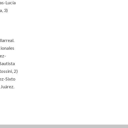
as-Lucía
a, 3)
larreal.
cionales
ñez-
Bautista
ossini, 2)
ez-Sixto
 Juárez.