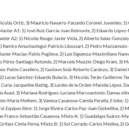
icolás Ortíz, 3) Mauricio Navarro-Facundo Coronel. Juveniles: 1) 
 Master A1: 1) José Ruiz García-Juan Belmonte, 2) Eduardo López
ter A2: 1) Nicolás Rouge-Javier Viola, 2) Alberto Salas-Gonzal
 1) Ramiro Amuchastegui-Patricio Libossart, 2) Pedro Mazzamuto
Javier Macías-Pablo Pugliese, 2) Luis Siguenza-Maximiliano Nanni
o Pérez-Santiago Rotondo, 2) Marcelo Muzzio-Diego Kram, 3) M
z-Pablo Cavallero, 2) Gustavo Solá-Roberto Cardozo, 3) Daniel 
 2) Lucas Sánchez-Eduardo Bulacio, 3) Nicolás Terán-Guillermo Te
 Curia-Jacqueline Battig, 3) Lurdes de la Orden-Marella López. D
ía Auad, 3) Mariana Rodríguez-Luciana Marcoantonio. Damas elite
eón-María Melhem, 3) Vanesa Casanova-Camila Peralta. E bike: 1)
d. Equipos libre: 1) Jorge Rivera-Carlos Paz-Juan Giobellina, 2) M
uan Franco-Sebastián Casanova. Mixto A: 1) Guadalupe Suárez-Ma
 Grifasi-Cintia Perea. Mixto B: 1) Sol Corrado-Carlos Medina, 2) 