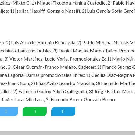
ález. Mixto C: 1) Miguel Figueroa-Yanina Custodio, 2) Fabio Nav
os: 1) Isolina Nassiff-Gonzalo Nassiff, 2) Luis García-Sofía Garcí
, 2) Luis Arnedo-Antonio Roncaglia, 2) Pablo Medina-Nicolás Vil
Cucchiaro-Faustino Doblas, 3) Daniel Macías-Mateo Talice. Promo
sa, 3) Víctor Martínez-Lucio Vorja. Promocionales B: 1) Mario Nú
ino, 3) César Guzmán-Franco Melano. Cadetes: 1) Franco Suárez-
ana Lagoria. Damas promocionales libres: 1) Cecilia Díaz-Regina R
pez-Juan Ocon, 2) Elias Avila-Leandro Mansilla, 3) Facundo Martín
lleri, 2) Facundo Godoy-Silvia Galleguillo, 3) Jorge Farfán-María
) Javier Lara-Mía Lara, 3) Facundo Bruno-Gonzalo Bruno.