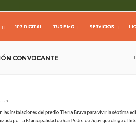
103 DIGITAL
TURISMO
SERVICIOS
LI
CIÓN CONVOCANTE
s aún
las instalaciones del predio Tierra Brava para vivir la séptima edi
izada por la Municipalidad de San Pedro de Jujuy que dirige el In