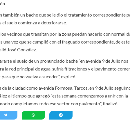
gón.
n también un bache que se le dio el tratamiento correspondiente p
s el suelo comienza a deteriorarse.
e los vecinos que transitan por la zona puedan hacerlo con normali
res una vez que se cumplió con el fraguado correspondiente, de est
etalló José González.
rarse el suelo de un pronunciado bache “en avenida 9 de Julio nos
 la red principal de agua, sufría filtraciones y el pavimento come
 para que no vuelva a suceder”, explicó.
s de la ciudad como avenida Formosa, Tarcos, en 9 de Julio segui
zález al tiempo que agregó “esta semana comenzamos a unir con la
e modo completamos todo ese sector con pavimento”, finalizó.