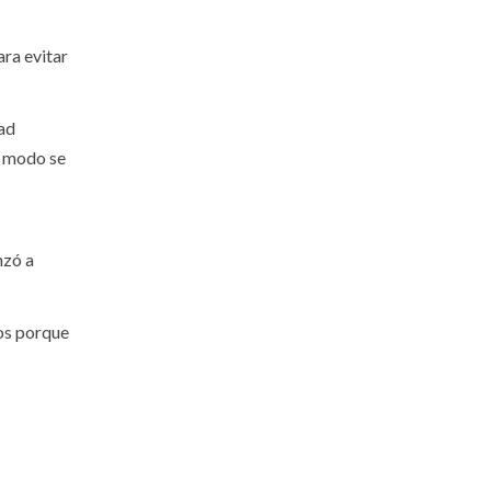
ara evitar
dad
e modo se
nzó a
mos porque