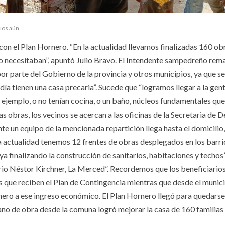
ios aún
on el Plan Hornero. “En la actualidad llevamos finalizadas 160 ob
 lo necesitaban”, apuntó Julio Bravo. El Intendente sampedreño rem
 parte del Gobierno de la provincia y otros municipios, ya que se
día tienen una casa precaria”. Sucede que “logramos llegar a la gen
 ejemplo, o no tenían cocina, o un baño, núcleos fundamentales que
s obras, los vecinos se acercan a las oficinas de la Secretaria de D
e un equipo de la mencionada repartición llega hasta el domicilio
 la actualidad tenemos 12 frentes de obras desplegados en los barri
a finalizando la construcción de sanitarios, habitaciones y techos”
io Néstor Kirchner, La Merced”. Recordemos que los beneficiarios
s que reciben el Plan de Contingencia mientras que desde el munici
nero a ese ingreso económico. El Plan Hornero llegó para quedarse
ano de obra desde la comuna logró mejorar la casa de 160 familias