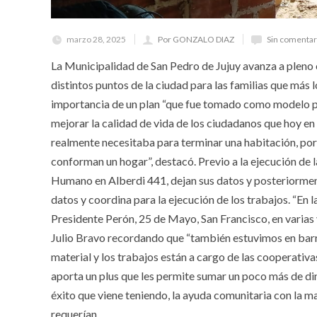
marzo 28, 2025
Por GONZALO DIAZ
Sin comentar
La Municipalidad de San Pedro de Jujuy avanza a pleno c
distintos puntos de la ciudad para las familias que más
importancia de un plan “que fue tomado como modelo por
mejorar la calidad de vida de los ciudadanos que hoy en 
realmente necesitaba para terminar una habitación, por
conforman un hogar”, destacó. Previo a la ejecución de la
Humano en Alberdi 441, dejan sus datos y posteriorment
datos y coordina para la ejecución de los trabajos. “En
Presidente Perón, 25 de Mayo, San Francisco, en varias y
Julio Bravo recordando que “también estuvimos en barr
material y los trabajos están a cargo de las cooperativa
aporta un plus que les permite sumar un poco más de di
éxito que viene teniendo, la ayuda comunitaria con la m
requerían.