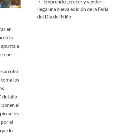
Emprender, crecer y vender:
llega una nueva edición de la Feria
del Día del Niño
ras en
arcó la
 apunta a
te que
esarrollo
, toma los
os
, detalló
 ponen el
pio se les
 por el
 que lo