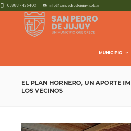
03888 - 426400
info@sanpedrodejujuy.gob.ar
MUNICIPIO
EL PLAN HORNERO, UN APORTE I
LOS VECINOS