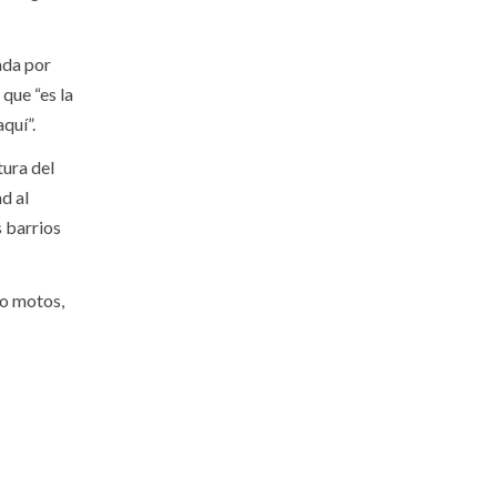
ada por
que “es la
quí”.
tura del
d al
s barrios
mo motos,