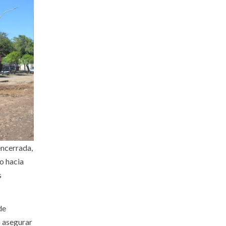
encerrada,
o hacia
s
de
o asegurar