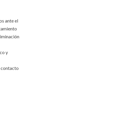
os ante el
ntamiento
liminación
co y
n contacto