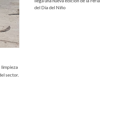
llega una nueva edición de la Feria
del Día del Niño
s limpieza
el sector.