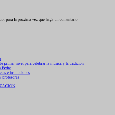
ador para la próxima vez que haga un comentario.
o
 primer nivel para celebrar la música y la tradición
n Pedro
las e instituciones
 y profesores
ZACION
 15% de descuento en bebidas en grupos de 4 personas e