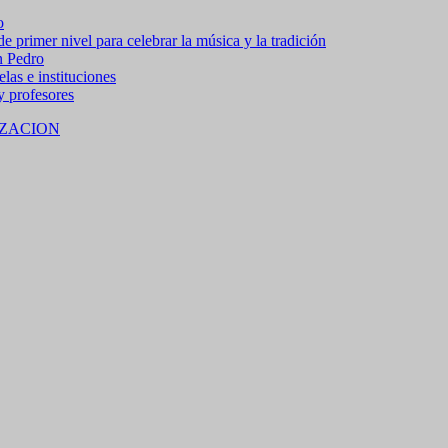
o
 primer nivel para celebrar la música y la tradición
n Pedro
las e instituciones
 y profesores
ZACION
 15% de descuento en bebidas en grupos de 4 personas e
no residentes locales).