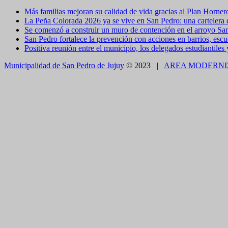
Más familias mejoran su calidad de vida gracias al Plan Horner
La Peña Colorada 2026 ya se vive en San Pedro: una cartelera de
Se comenzó a construir un muro de contención en el arroyo Sa
San Pedro fortalece la prevención con acciones en barrios, escue
Positiva reunión entre el municipio, los delegados estudiantiles
Municipalidad de San Pedro de Jujuy
© 2023 |
AREA MODERNI
CLOSE THIS MODULE
BROOKLYN
DIR: FORMOSA 246
Presentando el voucher de Tierra Brava accedes a un
CLOSE THIS MODULE
Como utilizarlo
¿COMO PAGAR EL ESTACIONAMIENTO?
1.CON TELÉFONO CELULAR - APP