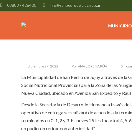
03888 - 426400
info@sanpedrodejujuy.gob.ar
EL MIÉRCOLES INICIA LA ENTREG
ALIMENTARIOS DE PLASONUP EN 
MUNICIPIO
diciembre 27, 2022
Por ANA LORENA RÚA
Sin co
La Municipalidad de San Pedro de Jujuy a través de la G
Social Nutricional Provincial) para la Zona de las Yunga
Nueva Ciudad, ubicado en Avenida San Expedito y Raúl 
Desde la Secretaría de Desarrollo Humano a través de l
operativo de entrega se realizará de acuerdo a la termin
terminados en 0, 1, 2 y 3. El jueves 29 les tocará al 4, 5,
no pudieron retirar con anterioridad”.