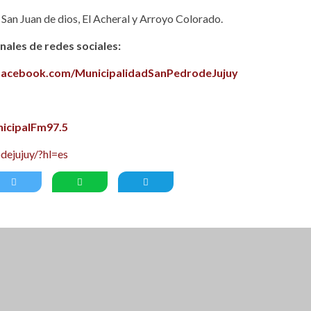
l: San Juan de dios, El Acheral y Arroyo Colorado.
ales de redes sociales:
facebook.com/MunicipalidadSanPedrodeJujuy
icipalFm97.5
dejujuy/?hl=es