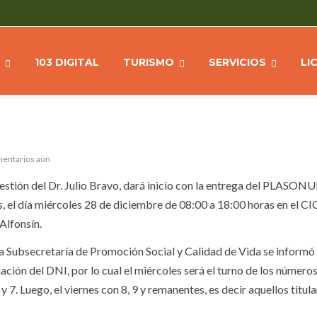
A DE LOS MÓDULOS
Home
NOTICIAS
El miércoles inic
SAN PEDRO
103 DIGITAL
TURISMO
SERVICIOS
LI
mentarios aún
estión del Dr. Julio Bravo, dará inicio con la entrega del PLASONU
s, el día miércoles 28 de diciembre de 08:00 a 18:00 horas en el CIC
Alfonsín.
a Subsecretaría de Promoción Social y Calidad de Vida se informó 
ación del DNI, por lo cual el miércoles será el turno de los número
 6 y 7. Luego, el viernes con 8, 9 y remanentes, es decir aquellos titul