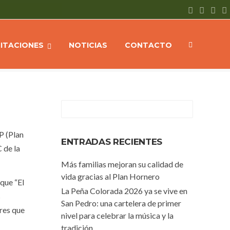
ia la entrega de los módulos alimentarios de PLASONUP en San Pedro
CITACIONES
NOTICIAS
CONTACTO
P (Plan
ENTRADAS RECIENTES
 de la
Más familias mejoran su calidad de
vida gracias al Plan Hornero
que “El
La Peña Colorada 2026 ya se vive en
s
San Pedro: una cartelera de primer
ares que
nivel para celebrar la música y la
tradición