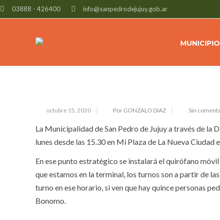
03888 - 426400
info@sanpedrodejujuy.gob.ar
EL LUNES EL PROGRAMA DE CASTR
CIUDAD
MUNICIPIO
octubre 15, 2020
Por GONZALO DIAZ
Sin comenta
La Municipalidad de San Pedro de Jujuy a través de la D
lunes desde las 15.30 en Mi Plaza de La Nueva Ciudad en
En ese punto estratégico se instalará el quirófano móvi
que estamos en la terminal, los turnos son a partir de las
turno en ese horario, si ven que hay quince personas p
Bonomo.