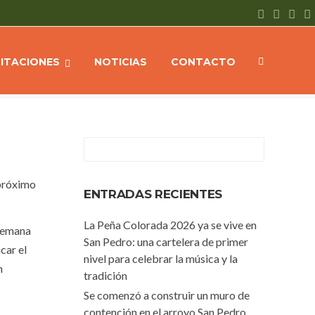
IAS
El lunes el programa de castración estará en La Nueva Ciudad
CITACIONES
NOTICIAS
CONTACTO
 próximo
ENTRADAS RECIENTES
La Peña Colorada 2026 ya se vive en
 semana
San Pedro: una cartelera de primer
car el
nivel para celebrar la música y la
n
tradición
Se comenzó a construir un muro de
contención en el arroyo San Pedro