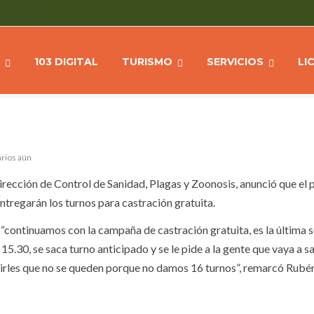
ACIÓN ESTARÁ EN LA NUEVA
Home
NOTIC
103 DIGITAL
TURISMO
SERVICIOS
LI
rios aún
irección de Control de Sanidad, Plagas y Zoonosis, anunció que el
tregarán los turnos para castración gratuita.
l “continuamos con la campaña de castración gratuita, es la última
 15.30, se saca turno anticipado y se le pide a la gente que vaya a sa
edirles que no se queden porque no damos 16 turnos”, remarcó Rubé