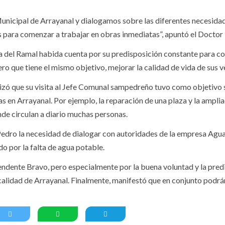
Municipal de Arrayanal y dialogamos sobre las diferentes necesida
nes para comenzar a trabajar en obras inmediatas”, apuntó el Doctor
na del Ramal habida cuenta por su predisposición constante para c
o que tiene el mismo objetivo, mejorar la calidad de vida de sus v
alizó que su visita al Jefe Comunal sampedreño tuvo como objetivo s
s en Arrayanal. Por ejemplo, la reparación de una plaza y la amplia
de circulan a diario muchas personas.
 Pedro la necesidad de dialogar con autoridades de la empresa Agu
o por la falta de agua potable.
tendente Bravo, pero especialmente por la buena voluntad y la pred
calidad de Arrayanal. Finalmente, manifestó que en conjunto podrán