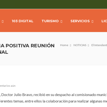
103 DIGITAL
TURISMO
SERVICIOS
LI
NA POSITIVA REUNIÓN
Home
NOTICIAS
El Intendent
NAL
entarios aún
, Doctor Julio Bravo, recibió en su despacho al comisionado munic
ferentes temas, entre ellos la colaboración para realizar algunas m