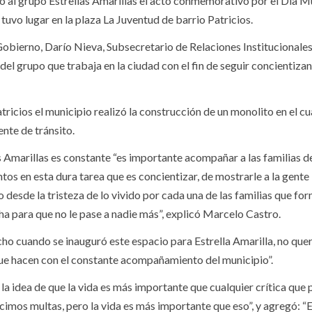
to al grupo Estrellas Amarillas el acto conmemorativo por el Día M
tuvo lugar en la plaza La Juventud de barrio Patricios.
Gobierno, Darío Nieva, Subsecretario de Relaciones Institucionale
del grupo que trabaja en la ciudad con el fin de seguir concientiza
icios el municipio realizó la construcción de un monolito en el cu
ente de tránsito.
s Amarillas es constante “es importante acompañar a las familias de
os en esta dura tarea que es concientizar, de mostrarle a la gente 
o desde la tristeza de lo vivido por cada una de las familias que fo
cha para que no le pase a nadie más”, explicó Marcelo Castro.
o cuando se inauguró este espacio para Estrella Amarilla, no qu
ue hacen con el constante acompañamiento del municipio”.
la idea de que la vida es más importante que cualquier crítica que
cimos multas, pero la vida es más importante que eso”, y agregó: 