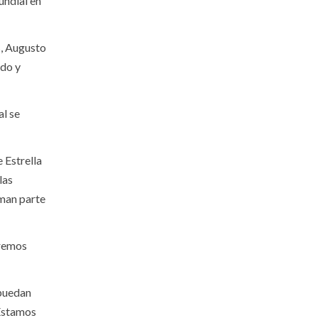
undial en
s, Augusto
ndo y
al se
 Estrella
las
rman parte
eremos
 puedan
“Estamos