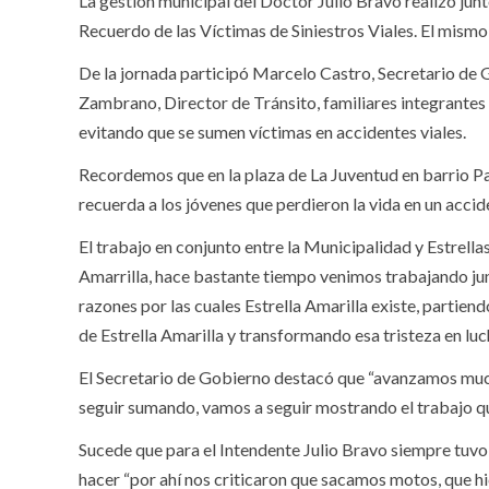
La gestión municipal del Doctor Julio Bravo realizó jun
Recuerdo de las Víctimas de Siniestros Viales. El mismo 
De la jornada participó Marcelo Castro, Secretario de 
Zambrano, Director de Tránsito, familiares integrantes 
evitando que se sumen víctimas en accidentes viales.
Recordemos que en la plaza de La Juventud en barrio Patr
recuerda a los jóvenes que perdieron la vida en un accid
El trabajo en conjunto entre la Municipalidad y Estrella
Amarrilla, hace bastante tiempo venimos trabajando junt
razones por las cuales Estrella Amarilla existe, partiend
de Estrella Amarilla y transformando esa tristeza en lu
El Secretario de Gobierno destacó que “avanzamos much
seguir sumando, vamos a seguir mostrando el trabajo q
Sucede que para el Intendente Julio Bravo siempre tuvo 
hacer “por ahí nos criticaron que sacamos motos, que hi