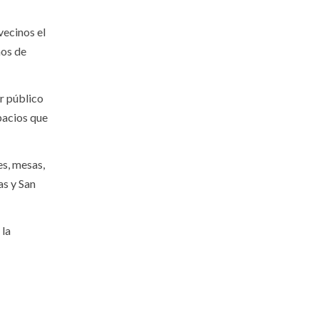
vecinos el
nos de
r público
pacios que
es, mesas,
as y San
 la