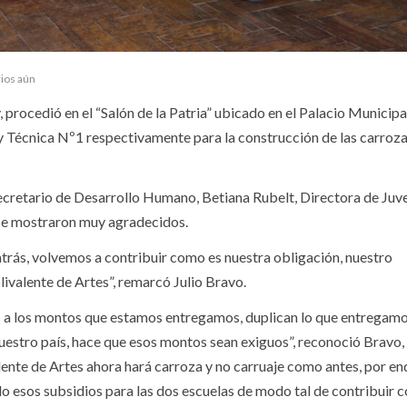
ios aún
 procedió en el “Salón de la Patria” ubicado en el Palacio Municipal
 y Técnica Nº1 respectivamente para la construcción de las carroza
Secretario de Desarrollo Humano, Betiana Rubelt, Directora de Juve
se mostraron muy agradecidos.
trás, volvemos a contribuir como es nuestra obligación, nuestro
ivalente de Artes”, remarcó Julio Bravo.
s a los montos que estamos entregamos, duplican lo que entregamo
nuestro país, hace que esos montos sean exiguos”, reconoció Bravo,
ente de Artes ahora hará carroza y no carruaje como antes, por en
 esos subsidios para las dos escuelas de modo tal de contribuir co