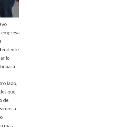
ravo
la empresa
e
ntendente
ar lo
tinuará
tro lado,
ades que
o de
 vamos a
to
lo más