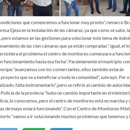
 en condiciones que comencemos a funcionar muy pronto”, remarcó B
sa Ejesa en la instalación de las cámaras, ya que como se sabe, 
, pero estamos en las gestiones para solucionar este tema de índol
ionamiento de las cien cámaras que ya están compradas”. Igual, el I
ersistiera el problema el centro de monitoreo comenzara a funcion
 funcionamiento hasta esa fecha”. Paralelamente el municipio con
 porque “avanzamos con los comerciantes, ellos también estarán
proyecto que va a beneficiar a toda la comunidad”, subrayó. Por o
alizado, falta instrumentarlo”, pero se refirió al cambio de autorid
Policía de la provincia “hubo un cambio importante en el ministeri
icía, lo conocemos, pero el centro de monitoreo está en marcha y
días de mayo estará funcionando”. Con el Centro de Monitoreo Mix
el Norte “vamos a ir solucionando muchos problemas que tenemos y 