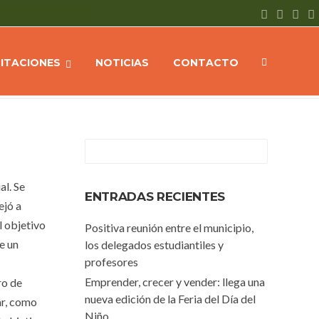
Diferentes operativos de seguridad vial a lo largo del fin de semana
CITACIONES
NOTICIAS
CONTACTO
al. Se
ENTRADAS RECIENTES
ejó a
l objetivo
Positiva reunión entre el municipio,
e un
los delegados estudiantiles y
profesores
Emprender, crecer y vender: llega una
ro de
nueva edición de la Feria del Día del
ar, como
Niño