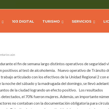
RIDAD VIAL A LO LARGO DEL
Home
NOTICIAS
103 DIGITAL
TURISMO
SERVICIOS
LI
ntarios aún
durante el fin de semana largo distintos operativos de seguridad vi
n positivos al test de alcoholemia. Nuevo operativo de Tránsito d
n trabajo articulado con los efectivos de la Unidad Regional 2 con e
 la noche del sábado y la madrugada del domingo, se llevó adelant
untos de la ciudad logrando un efecto positivo. Los resultados
res detectados, el 70% fueron mujeres. Además, un importante núme
ctores no contaban con la documentación obligatoria para circul