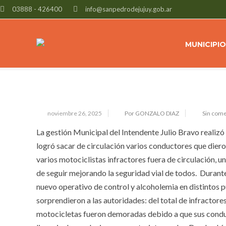
03888 - 426400
info@sanpedrodejujuy.gob.ar
DIFERENTES OPERATIVOS DE SEGU
FIN DE SEMANA
MUNICIPIO
noviembre 26, 2025
Por GONZALO DIAZ
Sin come
La gestión Municipal del Intendente Julio Bravo realizó 
logró sacar de circulación varios conductores que diero
varios motociclistas infractores fuera de circulación, u
de seguir mejorando la seguridad vial de todos.
Durante
nuevo operativo de control y alcoholemia en distintos p
sorprendieron a las autoridades: del total de infracto
motocicletas fueron demoradas debido a que sus condu