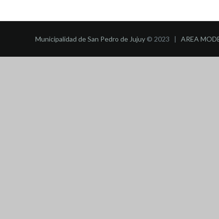
Municipalidad de San Pedro de Jujuy
© 2023 |
AREA MOD
BROO
DIR: FORMOSA 
PRESENTAN
DE 4 PER