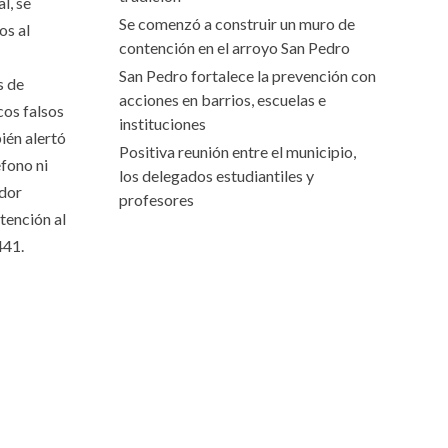
l, se
Se comenzó a construir un muro de
os al
contención en el arroyo San Pedro
San Pedro fortalece la prevención con
s de
acciones en barrios, escuelas e
cos falsos
instituciones
ién alertó
Positiva reunión entre el municipio,
fono ni
los delegados estudiantiles y
idor
profesores
tención al
N°441.