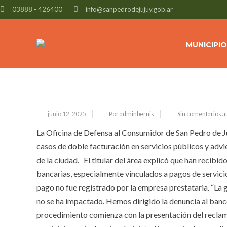
03888 - 426400
info@sanpedrodejujuy.gob.ar
DEFENSA AL CONSUMIDOR ATIEND
CASOS DE DOBLE FACTURACIÓN Y 
MUNICIPIO
junio 12, 2025
Por adminbernis
Sin comentarios a
La Oficina de Defensa al Consumidor de San Pedro de Juj
casos de doble facturación en servicios públicos y advi
de la ciudad. El titular del área explicó que han recib
bancarias, especialmente vinculados a pagos de servicio
pago no fue registrado por la empresa prestataria. “La
no se ha impactado. Hemos dirigido la denuncia al banco 
procedimiento comienza con la presentación del reclamo