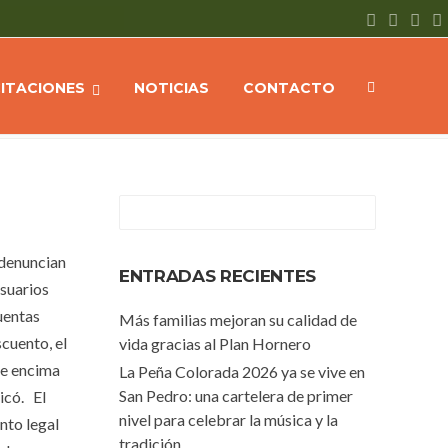
tiende casos de doble facturación y advierte sobre estafas virtuales
CITACIONES
NOTICIAS
CONTACTO
 denuncian
ENTRADAS RECIENTES
usuarios
uentas
Más familias mejoran su calidad de
cuento, el
vida gracias al Plan Hornero
ue encima
La Peña Colorada 2026 ya se vive en
San Pedro: una cartelera de primer
icó. El
nivel para celebrar la música y la
nto legal
tradición