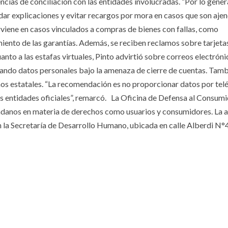
encias de conciliación con las entidades involucradas. “Por lo genera
ar explicaciones y evitar recargos por mora en casos que son ajen
erviene en casos vinculados a compras de bienes con fallas, como
ento de las garantías. Además, se reciben reclamos sobre tarjeta
nto a las estafas virtuales, Pinto advirtió sobre correos electróni
tando datos personales bajo la amenaza de cierre de cuentas. Tamb
os estatales. “La recomendación es no proporcionar datos por telé
as entidades oficiales”, remarcó. La Oficina de Defensa al Consum
adanos en materia de derechos como usuarios y consumidores. La a
, en la Secretaría de Desarrollo Humano, ubicada en calle Alberdi 