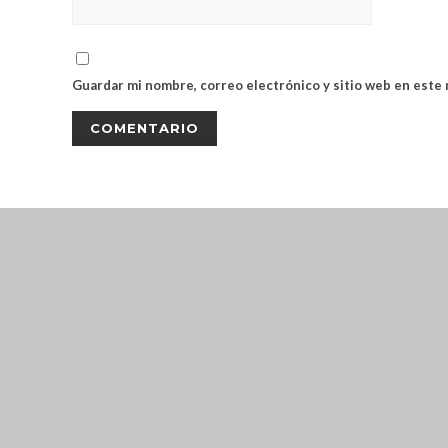
Guardar mi nombre, correo electrónico y sitio web en este
CLOSE THIS MODULE
BROOKLYN
DIR: FORMOSA 246
PRESENTANDO EL VOUCHER DE TIERRA B
EN ADELANTE. (EL DES
CLOSE THIS MODULE