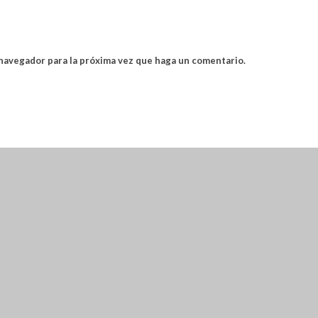
 navegador para la próxima vez que haga un comentario.
RAVA ACCEDES A UN 15% DE DESCUENTO
CUENTO SE ADHIERE SOLO A TURISTAS NO