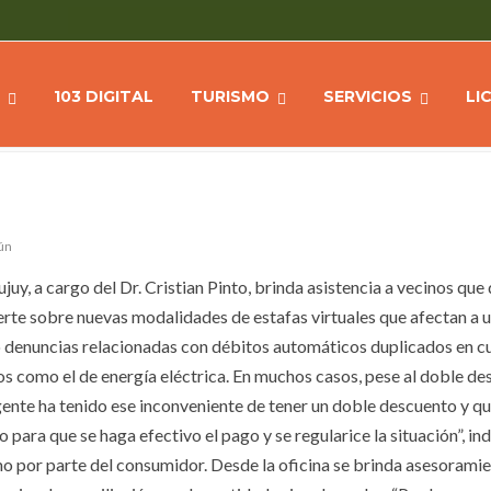
E
Home
NOTICIAS
Defensa al Consumidor
Defensa al Consumidor a
ADVIERTE SOBRE ESTAFAS VIRTUALES
103 DIGITAL
TURISMO
SERVICIOS
LI
ún
uy, a cargo del Dr. Cristian Pinto, brinda asistencia a vecinos que
erte sobre nuevas modalidades de estafas virtuales que afectan a 
ido denuncias relacionadas con débitos automáticos duplicados en c
s como el de energía eléctrica. En muchos casos, pese al doble des
 gente ha tenido ese inconveniente de tener un doble descuento y q
para que se haga efectivo el pago y se regularice la situación”, ind
 por parte del consumidor. Desde la oficina se brinda asesoramie