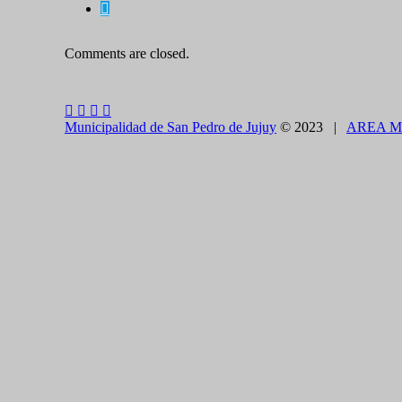
Comments are closed.
Municipalidad de San Pedro de Jujuy
© 2023 |
AREA M
CLOSE THIS MODULE
BROOKLYN
DIR: FORMOSA 246
Presentando el voucher de Tierra Brava accedes a un
CLOSE THIS MODULE
Como utilizarlo
¿COMO PAGAR EL ESTACIONAMIENTO?
1.CON TELÉFONO CELULAR - APP