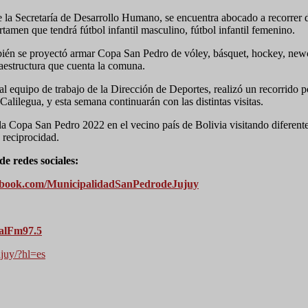
e la Secretaría de Desarrollo Humano, se encuentra abocado a recorrer d
tamen que tendrá fútbol infantil masculino, fútbol infantil femenino.
mbién se proyectó armar Copa San Pedro de vóley, básquet, hockey, new
aestructura que cuenta la comuna.
al equipo de trabajo de la Dirección de Deportes, realizó un recorrido p
alilegua, y esta semana continuarán con las distintas visitas.
a Copa San Pedro 2022 en el vecino país de Bolivia visitando diferent
e reciprocidad.
e redes sociales:
ebook.com/MunicipalidadSanPedrodeJujuy
palFm97.5
juy/?hl=es