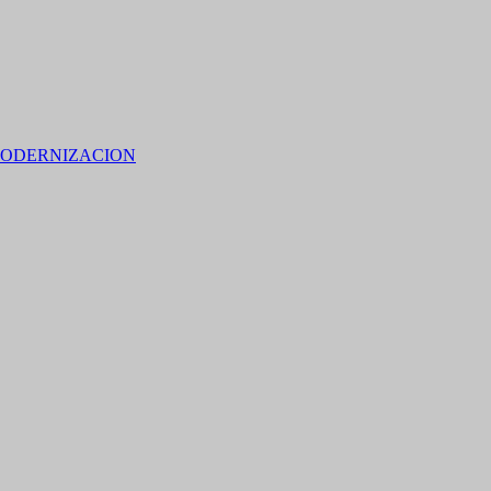
ODERNIZACION
 15% de descuento en bebidas en grupos de 4 personas e
no residentes locales).