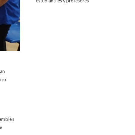
estudiantiles y profesores
tan
rio
también
de