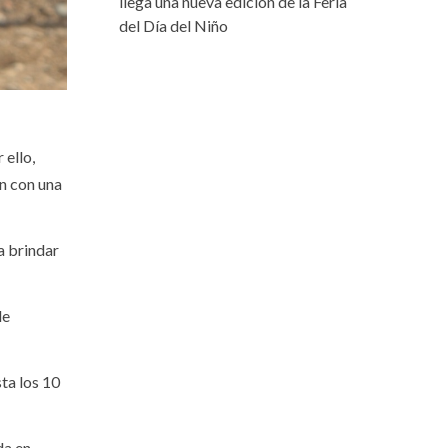
llega una nueva edición de la Feria
del Día del Niño
 ello,
n con una
a brindar
de
sta los 10
da en