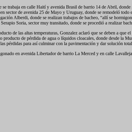
e trabaja en calle Haití y avenida Brasil de barrio 14 de Abril, donde 
ja en sector de avenida 25 de Mayo y Uruguay, donde se remodeló todo e
ongación Alberdi, donde se realizan trabajos de bacheo, “allí se hormig
y Serapio Soria, sector muy transitado, donde se procedió a realizar bac
ducto de las altas temperaturas, Gonzalez aclaró que se deben a que el 
nto producto de pérdida de agua o líquidos cloacales, donde desde la Mu
las pérdidas para así culminar con la pavimentación y dar solución tota
onado en avenida Libertador de barrio La Merced y en calle Lavalleja d