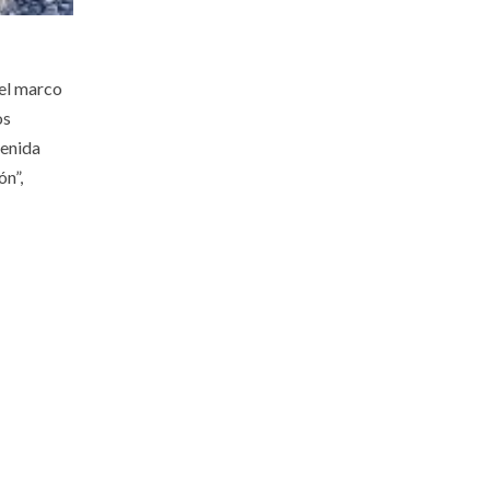
 el marco
os
venida
ón”,