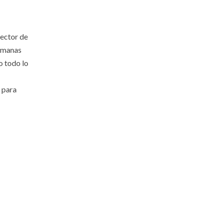
sector de
semanas
o todo lo
 para