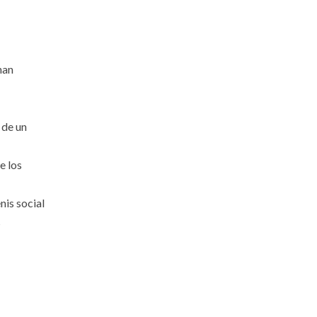
han
 de un
e los
nis social
s