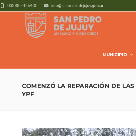
03888 - 426400
info@sanpedrodejujuy.gob.ar
MUNICIPIO
COMENZÓ LA REPARACIÓN DE LAS 
YPF