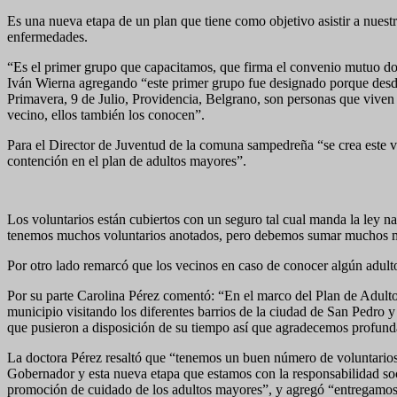
Es una nueva etapa de un plan que tiene como objetivo asistir a nuestr
enfermedades.
“Es el primer grupo que capacitamos, que firma el convenio mutuo dond
Iván Wierna agregando “este primer grupo fue designado porque desde 
Primavera, 9 de Julio, Providencia, Belgrano, son personas que viven 
vecino, ellos también los conocen”.
Para el Director de Juventud de la comuna sampedreña “se crea este ví
contención en el plan de adultos mayores”.
Los voluntarios están cubiertos con un seguro tal cual manda la ley 
tenemos muchos voluntarios anotados, pero debemos sumar muchos más,
Por otro lado remarcó que los vecinos en caso de conocer algún adu
Por su parte Carolina Pérez comentó: “En el marco del Plan de Adult
municipio visitando los diferentes barrios de la ciudad de San Pedro y 
que pusieron a disposición de su tiempo así que agradecemos profunda
La doctora Pérez resaltó que “tenemos un buen número de voluntarios,
Gobernador y esta nueva etapa que estamos con la responsabilidad soc
promoción de cuidado de los adultos mayores”, y agregó “entregamos 