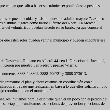
que tengan que salir a hacer sus trámites exponiéndose a posibles
llos se puedan cuidar y asistir a nuestros adultos mayores”, explicó
 distintos lugares como barrio Ejército del Norte, La Merced,
arte del voluntariado puedan hacerlo en su barrio, ya que conoce al
tos que estén solos pueden venir al municipio y pueden encontrar esa
ria de Desarrollo Humano en Alberdi 441 en la Dirección de Juventud,
 hicieron por nuestro San Pedro”, precisó Wierna.
estos números: 3888-523362, 3888-406721 y 3888-573613.
 diagramamos el plan y ahora estamos en coordinación con el
gnados el trabajo que realizarán en base a lo que ellos solicitaron y lo
ajo coordinado con el municipio”.
e, los invitamos porque esto tiene que ver un poco con el pedido del
n esta etapa profundizamos las acciones de prevención y acciones de