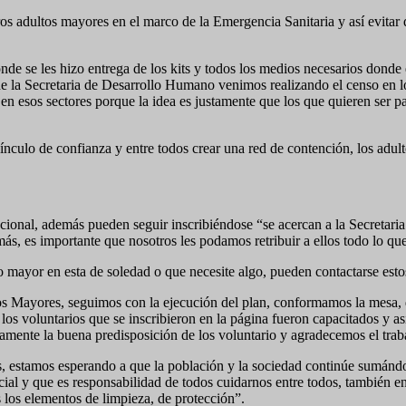
os adultos mayores en el marco de la Emergencia Sanitaria y así evitar 
e se les hizo entrega de los kits y todos los medios necesarios donde e
la Secretaria de Desarrollo Humano venimos realizando el censo en los
en esos sectores porque la idea es justamente que los que quieren ser p
nculo de confianza y entre todos crear una red de contención, los adul
nacional, además pueden seguir inscribiéndose “se acercan a la Secreta
 es importante que nosotros les podamos retribuir a ellos todo lo que
lto mayor en esta de soledad o que necesite algo, pueden contactarse 
os Mayores, seguimos con la ejecución del plan, conformamos la mesa,
los voluntarios que se inscribieron en la página fueron capacitados y asi
mente la buena predisposición de los voluntario y agradecemos el trab
 estamos esperando a que la población y la sociedad continúe sumándos
ial y que es responsabilidad de todos cuidarnos entre todos, también e
los elementos de limpieza, de protección”.