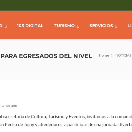
O
103 DIGITAL
TURISMO
SERVICIOS
L
 PARA EGRESADOS DEL NIVEL
Home
NOTICIAS
ntarios aún
Subsecretaria de Cultura, Turismo y Eventos, invitamos a la comuni
an Pedro de Jujuy y alrededores, a participar de una jornada divert