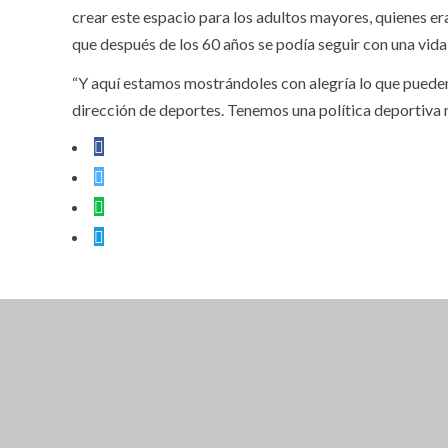
crear este espacio para los adultos mayores, quienes er
que después de los 60 años se podía seguir con una vida 
“Y aquí estamos mostrándoles con alegría lo que puede
dirección de deportes. Tenemos una política deportiva m
CLOSE THIS MODULE
BROOKLYN
DIR: FORMOSA 246
PRESENTANDO EL VOUCHER DE TIERRA B
EN ADELANTE. (EL DES