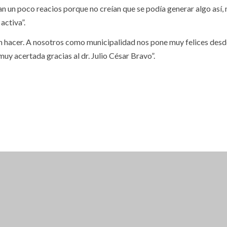
an un poco reacios porque no creían que se podía generar algo así, 
activa”.
n hacer. A nosotros como municipalidad nos pone muy felices desd
uy acertada gracias al dr. Julio César Bravo”.
RAVA ACCEDES A UN 15% DE DESCUENTO
CUENTO SE ADHIERE SOLO A TURISTAS NO