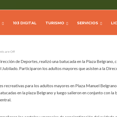
 DEL ADULTO MAYOR
103 DIGITAL
TURISMO
SERVICIOS
LI
ts are Off
Dirección de Deportes, realizó una batucada en la Plaza Belgrano, 
l Jubilado. Participaron los adultos mayores que asisten a la Direc
des recreativas para los adultos mayores en Plaza Manuel Belgrano 
 batucadas en la plaza Belgrano y luego salieron en conjunto con la
entral.
ompañaron los carteles y mensajes de concientización del cuidado a