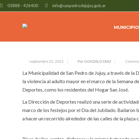
03888 - 426400
info@sanpedrodejujuy.gob.ar
BATUCADA CONTRA LA VIOLENCIA
MUNICIPIO
septiembre 22, 2021
Por GONZALO DIAZ
Commen
La Municipalidad de San Pedro de Jujuy, a través de la 
la violencia al adulto mayor en el marco de la Semana de
Deportes, como los residentes del Hogar San José.
La Dirección de Deportes realizó una serie de activida
marco de los festejos por el Día del Jubilado. Bailaron
a hacer un recorrido alrededor de las calles de la plaza c
Risas, bailes, cantos, disfraces y la misma batucada ac