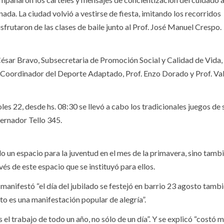
da. La ciudad volvió a vestirse de fiesta, imitando los recorridos
isfrutaron de las clases de baile junto al Prof. José Manuel Crespo.
 César Bravo, Subsecretaria de Promoción Social y Calidad de Vida, 
, Coordinador del Deporte Adaptado, Prof. Enzo Dorado y Prof. Val
es 22, desde hs. 08:30 se llevó a cabo los tradicionales juegos de 
bernador Tello 345.
olo un espacio para la juventud en el mes de la primavera, sino tamb
és de este espacio que se instituyó para ellos.
 manifestó “el día del jubilado se festejó en barrio 23 agosto tamb
to es una manifestación popular de alegría”.
 el trabajo de todo un año, no sólo de un día”. Y se explicó “costó 