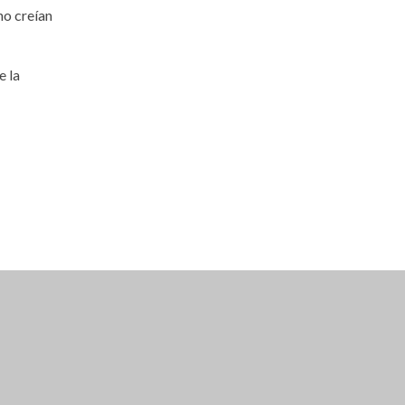
no creían
e la
 EN BEBIDAS EN GRUPOS DE 4 PERSONAS
 RESIDENTES LOCALES).