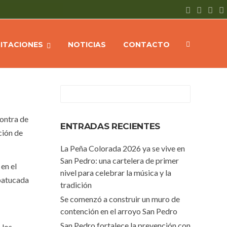
Home
NOTICIAS
Batucada contra la violencia del adulto mayor
CITACIONES
NOTICIAS
CONTACTO
contra de
ENTRADAS RECIENTES
ción de
La Peña Colorada 2026 ya se vive en
San Pedro: una cartelera de primer
en el
nivel para celebrar la música y la
 batucada
tradición
Se comenzó a construir un muro de
contención en el arroyo San Pedro
San Pedro fortalece la prevención con
 los