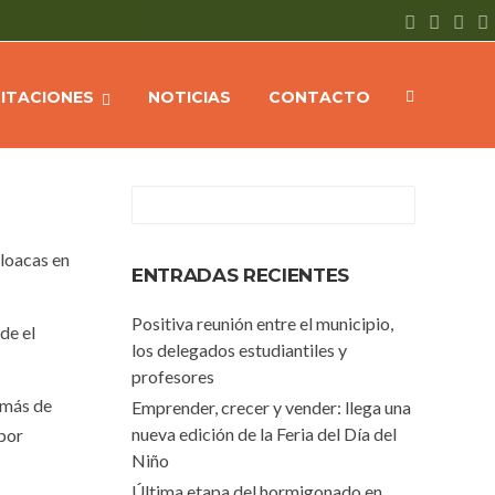
Home
NOTICIAS
Barrio Presidente Perón tiene red de cloaca
CITACIONES
NOTICIAS
CONTACTO
cloacas en
ENTRADAS RECIENTES
Positiva reunión entre el municipio,
de el
los delegados estudiantiles y
profesores
emás de
Emprender, crecer y vender: llega una
nueva edición de la Feria del Día del
 por
Niño
Última etapa del hormigonado en