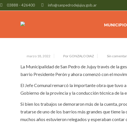
03888 - 426400
info@sanpedrodejujuy.gob.ar
BARRIO PRESIDENTE PERÓN TIENE
MUNICIPIO
marzo 18, 2022
Por GONZALO DIAZ
Sin comentar
La Municipalidad de San Pedro de Jujuy través de la ges
barrio Presidente Perón y ahora comenzó con el movimie
El Jefe Comunal remarcó la importante obra que tuvo a 
Gobierno de la provincia y la conducción técnica de la
Si bien los trabajos se demoraron más de la cuenta, pr
tratarse de uno de los barrios más grandes que tiene la 
muchos años estuvieron relegados y esperaban contar co