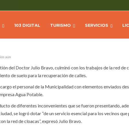
 RED DE CLOACA
103 DIGITAL
TURISMO
SERVICIOS
LI
ios aún
tión del Doctor Julio Bravo, culminó con los trabajos de la red de 
nto de suelo para la recuperación de calles.
cargo el personal de la Municipalidad con elementos enviados des
 empresa Agua Potable.
oducto de diferentes inconvenientes que se fueron presentando, ad
ciudad, se logró dotar “de un servicio esencial para los vecinos que
n la red de cloacas”, expresó Julio Bravo.