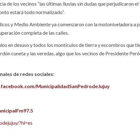
a de los vecinos “las últimas lluvias sin dudas que perjudicaron el 
onto estará todo normalizado”.
blicos y Medio Ambiente ya comenzaron con la motoniveladora a p
cuperación completa de las calles.
ulos en desuso y todos los montículos de tierra y escombros que tie
rdón cuneta y las veredas, algo que los vecinos de Presidente Per
ales de redes sociales:
.facebook.com/MunicipalidadSanPedrodeJujuy
nicipalFm97.5
dejujuy/?hl=es