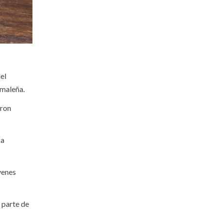
el
amaleña.
eron
ca
venes
 parte de