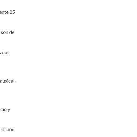
ente 25
 son de
s dos
musical,
cio y
 edición