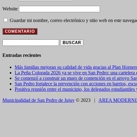
Website
Guardar mi nombre, correo electrónico y sitio web en este naveg
Buscar:
Entradas recientes
Más familias mejoran su calidad de vida gracias al Plan Horner
La Peña Colorada 2026 ya se vive en San Pedro: una cartelera de
Se comenzó a construir un muro de contención en el arroyo Sa
San Pedro fortalece la prevención con acciones en barrios, escue
Positiva reunión entre el municipio, los delegados estudiantiles
Municipalidad de San Pedro de Jujuy
© 2023 |
AREA MODERNI
CLOSE THIS MODULE
BROOKLYN
DIR: FORMOSA 246
Presentando el voucher de Tierra Brava accedes a un