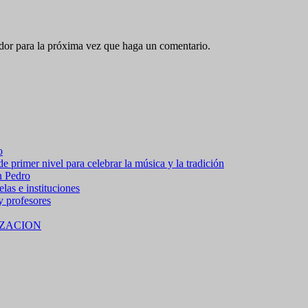
ador para la próxima vez que haga un comentario.
o
 primer nivel para celebrar la música y la tradición
n Pedro
las e instituciones
 y profesores
ZACION
 15% de descuento en bebidas en grupos de 4 personas e
no residentes locales).