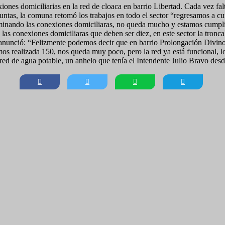
iones domiciliarias en la red de cloaca en barrio Libertad. Cada vez f
untas, la comuna retomó los trabajos en todo el sector “regresamos a c
rminando las conexiones domiciliaras, no queda mucho y estamos cumplie
as conexiones domiciliaras que deben ser diez, en este sector la tronc
s anunció: “Felizmente podemos decir que en barrio Prolongación Divino
os realizada 150, nos queda muy poco, pero la red ya está funcional, l
red de agua potable, un anhelo que tenía el Intendente Julio Bravo desde