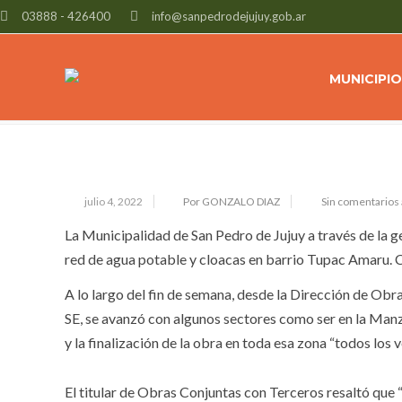
03888 - 426400
info@sanpedrodejujuy.gob.ar
AVANZA LA CONEXIÓN DE LA RED 
AMARU
MUNICIPIO
julio 4, 2022
Por GONZALO DIAZ
Sin comentarios
La Municipalidad de San Pedro de Jujuy a través de la g
red de agua potable y cloacas en barrio Tupac Amaru. Ca
A lo largo del fin de semana, desde la Dirección de Ob
SE, se avanzó con algunos sectores como ser en la Manza
y la finalización de la obra en toda esa zona “todos los
El titular de Obras Conjuntas con Terceros resaltó que 