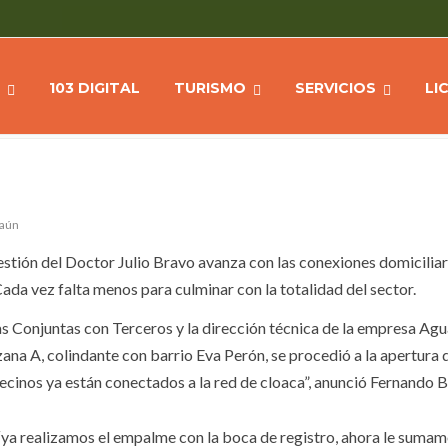
DE AGUA POTABLE EN TUPAC
Home
NOTI
103 DIGITAL
TURISMO
SERVICIOS
LI
 aún
estión del Doctor Julio Bravo avanza con las conexiones domiciliari
da vez falta menos para culminar con la totalidad del sector.
ras Conjuntas con Terceros y la dirección técnica de la empresa Ag
na A, colindante con barrio Eva Perón, se procedió a la apertura d
 vecinos ya están conectados a la red de cloaca”, anunció Fernando 
“ya realizamos el empalme con la boca de registro, ahora le sumam