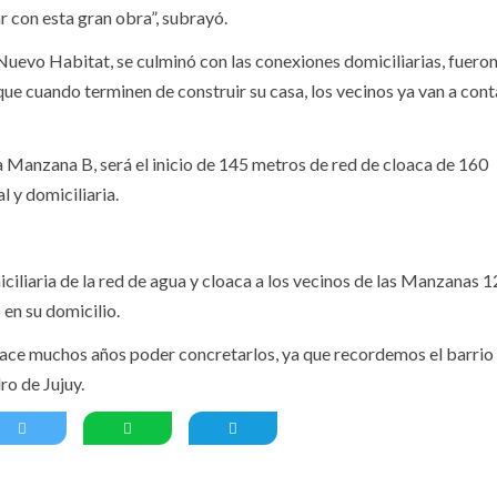
 con esta gran obra”, subrayó.
uevo Habitat, se culminó con las conexiones domiciliarias, fuero
 que cuando terminen de construir su casa, los vecinos ya van a con
a Manzana B, será el inicio de 145 metros de red de cloaca de 160
 y domiciliaria.
iliaria de la red de agua y cloaca a los vecinos de las Manzanas 12
 en su domicilio.
hace muchos años poder concretarlos, ya que recordemos el barri
ro de Jujuy.