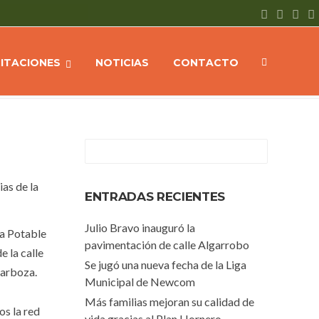
CIAS
Avanza la conexión de la red de agua potable en Tupac Amaru
CITACIONES
NOTICIAS
CONTACTO
as de la
ENTRADAS RECIENTES
Julio Bravo inauguró la
ua Potable
pavimentación de calle Algarrobo
e la calle
Se jugó una nueva fecha de la Liga
Barboza.
Municipal de Newcom
Más familias mejoran su calidad de
os la red
vida gracias al Plan Hornero