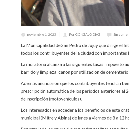
noviembre 1, 2023
Por GONZALO DIAZ
Sin comen
La Municipalidad de San Pedro de Jujuy que dirige el I
todos los contribuyentes de la ciudad con importantes 
La moratoria alcanza a las siguientes tasas: impuesto a
barrido y limpieza; canon por utilización de cementerio;
Además anunciaron que los contribuyentes tendrán bene
prescripción automática de los periodos anteriores al 2
de inscripción (motovehículos).
Los interesados en acceder a los beneficios de esta orat
municipal (Mitre y Alsina) de lunes a viernes de 8 a 12 h
Por otro lado, se anunció que pueden realizar consultas 