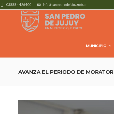
03888 - 426400
info@sanpedrodejujuy.gob.ar
MUNICIPIO
AVANZA EL PERIODO DE MORATOR