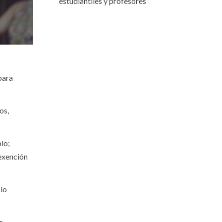
estudiantiles y profesores
para
os,
lo;
 exención
cio
r