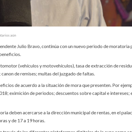
tarios aún
ntendente Julio Bravo, continúa con un nuevo periodo de moratoria 
beneficios.
utomotor (vehículos y motovehículos), tasa de extracción de residu
 canon de remises; multas del juzgado de faltas.
ficios de acuerdo a la situación de mora que presenten. Por ejemp
018; eximición de periodos; descuentos sobre capital e intereses;
oria deben acercarse a la dirección municipal de rentas, en el pala
oras y de 17 a 19 horas.
a través de las diferentes plataformas digitales de la cuna como se