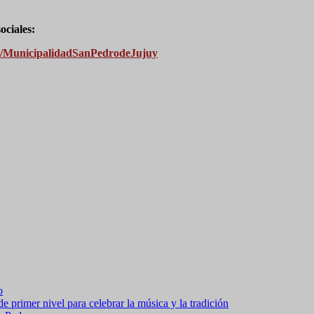
ociales:
m/MunicipalidadSanPedrodeJujuy
o
 primer nivel para celebrar la música y la tradición