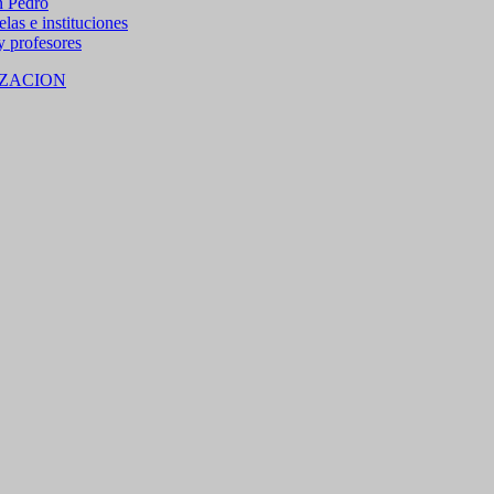
n Pedro
las e instituciones
 y profesores
ZACION
 15% de descuento en bebidas en grupos de 4 personas e
no residentes locales).
M SAN PEDRO DE JUJUY.
banco a través del botón
Macro Click de Pago
integrado en la APP o e