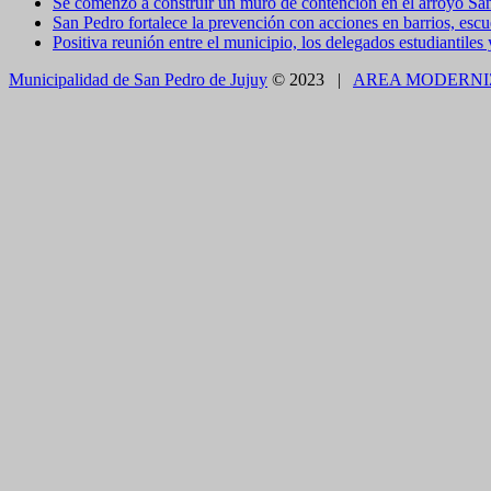
Se comenzó a construir un muro de contención en el arroyo Sa
San Pedro fortalece la prevención con acciones en barrios, escue
Positiva reunión entre el municipio, los delegados estudiantiles
Municipalidad de San Pedro de Jujuy
© 2023 |
AREA MODERNI
CLOSE THIS MODULE
BROOKLYN
DIR: FORMOSA 246
Presentando el voucher de Tierra Brava accedes a un
CLOSE THIS MODULE
Como utilizarlo
¿COMO PAGAR EL ESTACIONAMIENTO?
1.CON TELÉFONO CELULAR - APP
Descargue en forma gratuita e instale en su celular la
App SE
Carga de crédito con tarjetas de débito o crédito de cualquier 