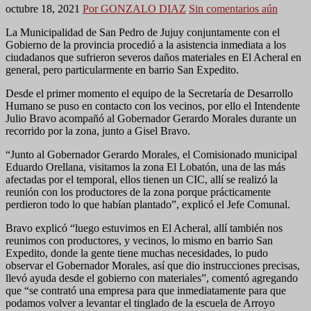
octubre 18, 2021
Por GONZALO DIAZ
Sin comentarios aún
La Municipalidad de San Pedro de Jujuy conjuntamente con el
Gobierno de la provincia procedió a la asistencia inmediata a los
ciudadanos que sufrieron severos daños materiales en El Acheral en
general, pero particularmente en barrio San Expedito.
Desde el primer momento el equipo de la Secretaría de Desarrollo
Humano se puso en contacto con los vecinos, por ello el Intendente
Julio Bravo acompañó al Gobernador Gerardo Morales durante un
recorrido por la zona, junto a Gisel Bravo.
“Junto al Gobernador Gerardo Morales, el Comisionado municipal
Eduardo Orellana, visitamos la zona El Lobatón, una de las más
afectadas por el temporal, ellos tienen un CIC, allí se realizó la
reunión con los productores de la zona porque prácticamente
perdieron todo lo que habían plantado”, explicó el Jefe Comunal.
Bravo explicó “luego estuvimos en El Acheral, allí también nos
reunimos con productores, y vecinos, lo mismo en barrio San
Expedito, donde la gente tiene muchas necesidades, lo pudo
observar el Gobernador Morales, así que dio instrucciones precisas,
llevó ayuda desde el gobierno con materiales”, comentó agregando
que “se contrató una empresa para que inmediatamente para que
podamos volver a levantar el tinglado de la escuela de Arroyo