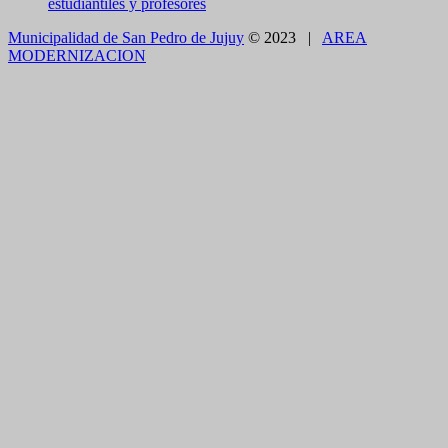
estudiantiles y profesores
Municipalidad de San Pedro de Jujuy
© 2023 |
AREA
MODERNIZACION
CLOSE THIS MODULE
BROOKLYN
DIR: FORMOSA 246
Presentando el voucher de Tierra Brava accedes a
un 15% de descuento en bebidas en grupos de 4
personas en adelante. (El descuento se adhiere solo a
turistas no residentes locales).
CLOSE THIS MODULE
Como utilizarlo
¿COMO PAGAR EL ESTACIONAMIENTO?
1.CON TELÉFONO CELULAR - APP
Descargue en forma gratuita e instale en su celular la
App
SEM SAN PEDRO DE JUJUY.