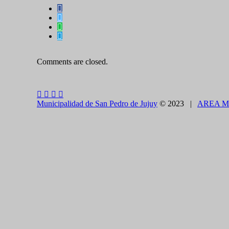
Comments are closed.
Municipalidad de San Pedro de Jujuy
© 2023 |
AREA M
CLOSE THIS MODULE
BROOKLYN
DIR: FORMOSA 246
Presentando el voucher de Tierra Brava accedes a un
CLOSE THIS MODULE