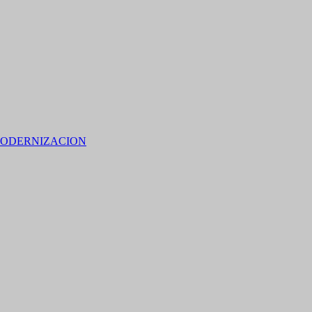
ODERNIZACION
 15% de descuento en bebidas en grupos de 4 personas e
no residentes locales).