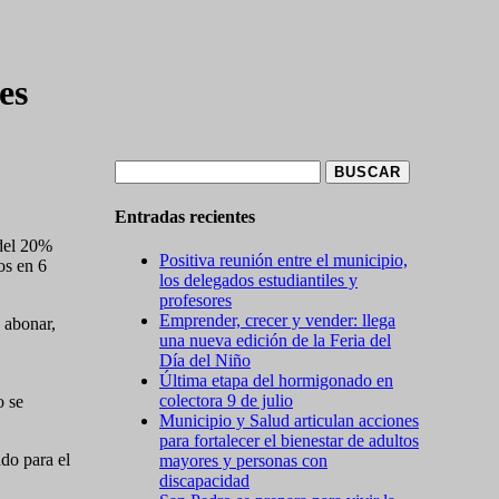
es
Buscar:
Entradas recientes
 del 20%
Positiva reunión entre el municipio,
os en 6
los delegados estudiantiles y
profesores
Emprender, crecer y vender: llega
 abonar,
una nueva edición de la Feria del
Día del Niño
Última etapa del hormigonado en
colectora 9 de julio
o se
Municipio y Salud articulan acciones
para fortalecer el bienestar de adultos
ado para el
mayores y personas con
discapacidad