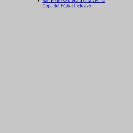
San Pedro se prepara para vivir la
Copa del Fútbol Inclusivo
n adelante. (El descuento se adhiere solo a turistas