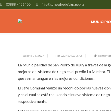
03888 - 426400
info@sanpedrodejujuy.gob.ar
AMPLIACIÓN Y NUEVO SISTEMA DE 
LA MIELERA
MUNICIPIO
agosto 26, 2024
Por GONZALO DIAZ
Sin comentar
La Municipalidad de San Pedro de Jujuy a través de la g
mejoras del sistema de riego en el predio La Mielera. E
que se mantengan en las mejores condiciones.
El Jefe Comunal realizó un recorrido por las nuevas obr
y en el cual se está realizando el nuevo sistema de rie
respectivamente.
Esta semana, comienzan los trabajos en la nueva cancha 