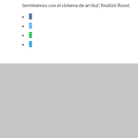
terminemos con el sistema de arriba”, finalizó Rosel.
CLOSE THIS MODULE
BROOKLYN
DIR: FORMOSA 246
PRESENTANDO EL VOUCHER DE TIERRA B
EN ADELANTE. (EL DES
CLOSE THIS MODULE