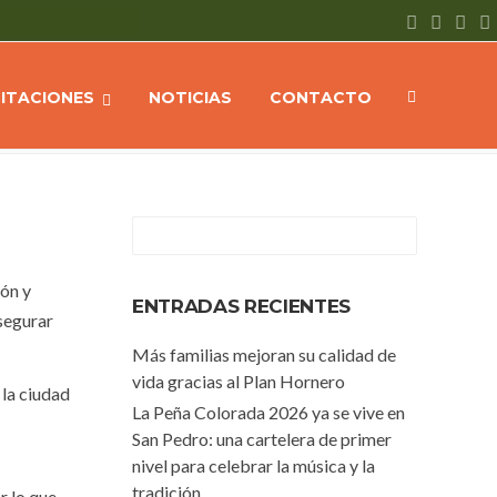
ES
Ampliación y nuevo sistema de riego en el predio de La Mielera
CITACIONES
NOTICIAS
CONTACTO
ión y
ENTRADAS RECIENTES
asegurar
Más familias mejoran su calidad de
vida gracias al Plan Hornero
 la ciudad
La Peña Colorada 2026 ya se vive en
San Pedro: una cartelera de primer
nivel para celebrar la música y la
tradición
r lo que