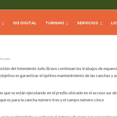
RIEGO EN EL PREDIO DE
Home
NOTICIAS
DEPORT
103 DIGITAL
TURISMO
SERVICIOS
LI
ios aún
estión del Intendente Julio Bravo continúan los trabajos de expans
l objetivo es garantizar el óptimo mantenimiento de las canchas y 
as que se están ejecutando en el predio ubicado en el acceso sur de
go que es para la cancha número tres y el campo número cinco
en la cual también se aplicará el sistema de riego por aspersión po