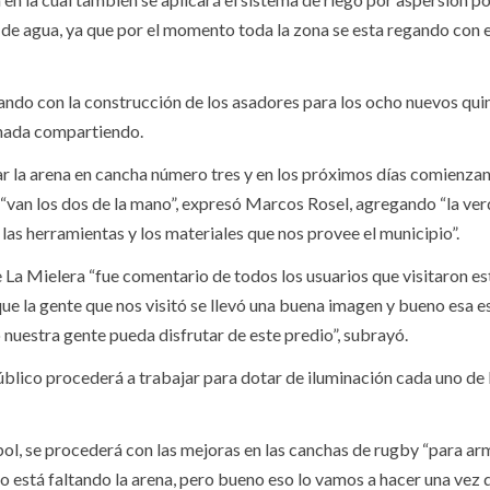
o de agua, ya que por el momento toda la zona se esta regando con e
ando con la construcción de los asadores para los ocho nuevos qu
ornada compartiendo.
r la arena en cancha número tres y en los próximos días comienzan
 “van los dos de la mano”, expresó Marcos Rosel, agregando “la ve
las herramientas y los materiales que nos provee el municipio”.
La Mielera “fue comentario de todos los usuarios que visitaron est
ue la gente que nos visitó se llevó una buena imagen y bueno esa es
o nuestra gente pueda disfrutar de este predio”, subrayó.
blico procederá a trabajar para dotar de iluminación cada uno de 
tbol, se procederá con las mejoras en las canchas de rugby “para ar
no está faltando la arena, pero bueno eso lo vamos a hacer una vez 