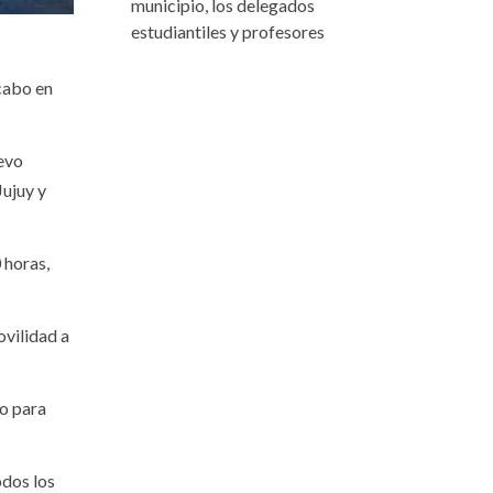
municipio, los delegados
estudiantiles y profesores
 cabo en
uevo
Jujuy y
 horas,
ovilidad a
io para
odos los