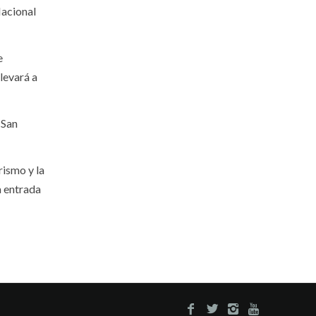
Nacional
e
levará a
 San
rismo y la
a entrada