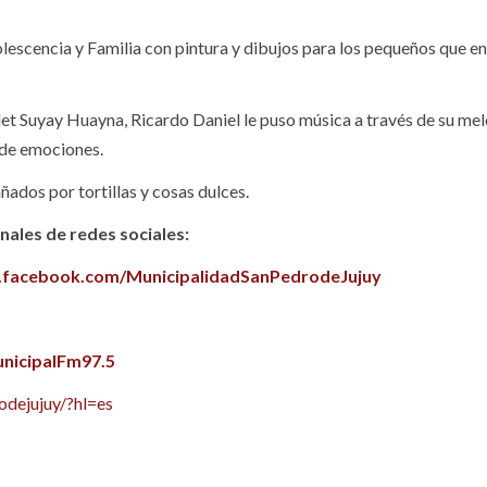
lescencia y Familia con pintura y dibujos para los pequeños que en
llet Suyay Huayna, Ricardo Daniel le puso música a través de su me
a de emociones.
os por tortillas y cosas dulces.
ales de redes sociales:
.facebook.com/MunicipalidadSanPedrodeJujuy
nicipalFm97.5
dejujuy/?hl=es