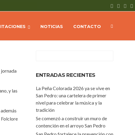
NOTICIAS
Alegría, diversión y muchos juegos en barrio Patricios
CITACIONES
NOTICIAS
CONTACTO
a jornada
ENTRADAS RECIENTES
La Peña Colorada 2026 ya se vive en
no, y las
San Pedro: una cartelera de primer
nivel para celebrar la música y la
tradición
o, además
Se comenzó a construir un muro de
 Folclore
contención en el arroyo San Pedro
San Pedro fortalece la prevención con