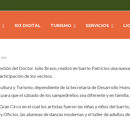
EGOS EN BARRIO PATRICIOS
Home
103 DIGITAL
TURISMO
SERVICIOS
LI
s aún
stión del Doctor Julio Bravo, realizó en barrio Patricios una nuev
rticipación de los vecinos.
Cultura y Turismo, dependiente de la Secretaría de Desarrollo Huma
 para que el sábado de los sampedreños sea diferente y en familia.
ran Circo en el cual los artistas fueron las niñas y niños del barri
y Oficios, las alumnas de danzas modernas y el taller de adultos de