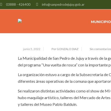
03888 - 426400
info@sanpedrodejujuy.gob.ar
ALEGRÍA, DIVERSIÓN Y MUCHOS JU
MUNICIPIO
junio 5, 2022
Por GONZALO DIAZ
Sin comentario
La Municipalidad de San Pedro de Jujuy a través de la ge
del programa “Una vuelta de rosca” con la importante pa
La organización estuvo a cargo de la Subsecretaria de 
diferentes áreas operativas de la comuna que aportaron
Se realizaron distintas actividades como el show de Mi G
hubo maquilaje artístico, talleres del Mercado de Artes 
y talleres del Museo Pablo Balduin.